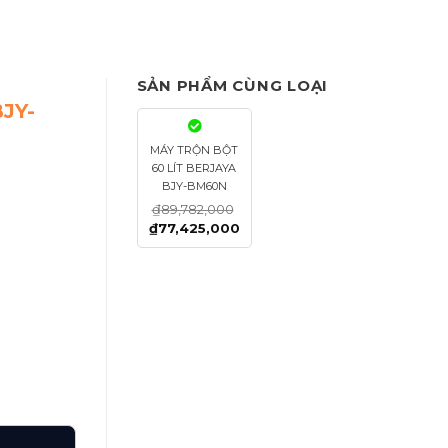
SẢN PHẨM CÙNG LOẠI
JY-
MÁY TRỘN BỘT
60 LÍT BERJAYA
BJY-BM60N
₫
89,782,000
₫
77,425,000