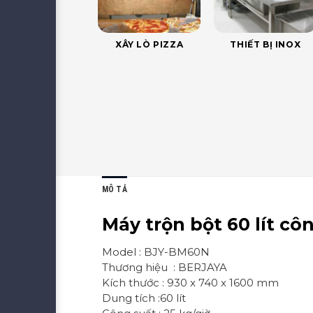
XÂY LÒ PIZZA
THIẾT BỊ INOX
MÔ TẢ
Máy trộn bột 60 lít cô
Model : BJY-BM60N
Thương hiệu : BERJAYA
Kích thước : 930 x 740 x 1600 mm
Dung tích :60 lít