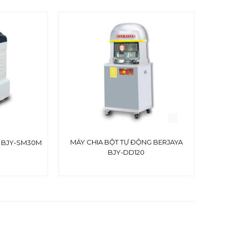
-17%
MÁY CHIA BỘT TỰ ĐỘNG BERJAYA
MÁY 
A BJY-SM30M
BJY-DD120