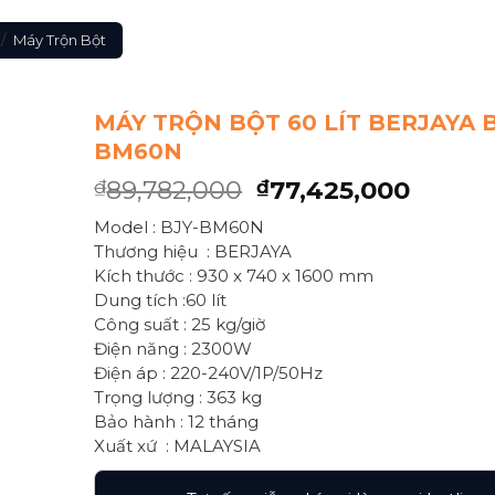
/
Máy Trộn Bột
MÁY TRỘN BỘT 60 LÍT BERJAYA B
BM60N
89,782,000
77,425,000
₫
₫
Model : BJY-BM60N
Thương hiệu : BERJAYA
Kích thước : 930 x 740 x 1600 mm
Dung tích :60 lít
Công suất : 25 kg/giờ
Điện năng : 2300W
Điện áp : 220-240V/1P/50Hz
Trọng lượng : 363 kg
Bảo hành : 12 tháng
Xuất xứ : MALAYSIA