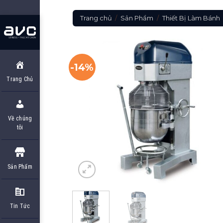
Skip
to
Trang chủ
/
Sản Phẩm
/
Thiết Bị Làm Bánh
content
-14%
Trang Chủ
Về chúng
tôi
Sản Phẩm
Tin Tức