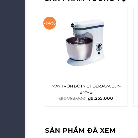
-14%
 LÍT 2 TỐC ĐỘ
MÁY TRỘN BỘT 7 LÍT BERJAYA BJY-
YA BJY-SM50M
BM7-B
₫
10,782,000
₫
9,255,000
SẢN PHẨM ĐÃ XEM