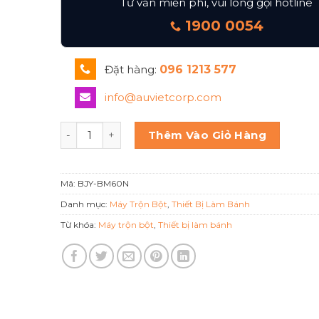
Tư vấn miễn phí, vui lòng gọi hotline
1900 0054
Đặt hàng:
096 1213 577
info@auvietcorp.com
MÁY TRỘN BỘT 60 LÍT BERJAYA BJY-BM60N số l
Thêm Vào Giỏ Hàng
Mã:
BJY-BM60N
Danh mục:
Máy Trộn Bột
,
Thiết Bị Làm Bánh
Từ khóa:
Máy trộn bột
,
Thiết bị làm bánh