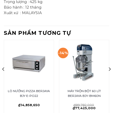
Trọng lượng : 425 kg
Bảo hành : 12 tháng
Xuất xứ : MALAYSIA
SẢN PHẨM TƯƠNG TỰ
-14%
LÒ NƯỚNG PIZZA BERJAYA
MÁY TRỘN BỘT 60 LÍT
BJY E-PO22
BERJAYA BJY-BM60N
₫
14,858,650
₫
89,782,000
₫
77,425,000