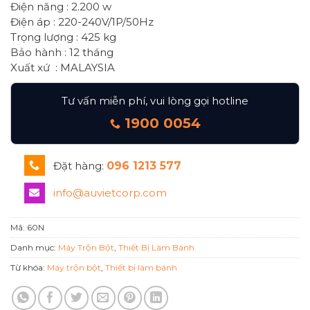
Điện năng : 2.200 w
Điện áp : 220-240V/1P/50Hz
Trọng lượng : 425 kg
Bảo hành : 12 tháng
Xuất xứ : MALAYSIA
Tư vấn miễn phí, vui lòng gọi hotline
1900 0054
Đặt hàng:
096 1213 577
info@auvietcorp.com
Mã:
60N
Danh mục:
Máy Trộn Bột
,
Thiết Bị Làm Bánh
Từ khóa:
Máy trộn bột
,
Thiết bị làm bánh