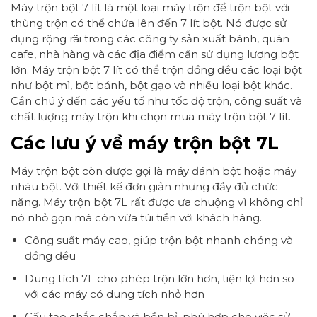
Máy trộn bột 7 lít là một loại máy trộn để trộn bột với
thùng trộn có thể chứa lên đến 7 lít bột. Nó được sử
dụng rộng rãi trong các công ty sản xuất bánh, quán
cafe, nhà hàng và các địa điểm cần sử dụng lượng bột
lớn. Máy trộn bột 7 lít có thể trộn đồng đều các loại bột
như bột mì, bột bánh, bột gạo và nhiều loại bột khác.
Cần chú ý đến các yếu tố như tốc độ trộn, công suất và
chất lượng máy trộn khi chọn mua máy trộn bột 7 lít.
Các lưu ý về máy trộn bột 7L
Máy trộn bột còn được gọi là máy đánh bột hoặc máy
nhàu bột. Với thiết kế đơn giản nhưng đầy đủ chức
năng. Máy trộn bột 7L rất được ưa chuộng vì không chỉ
nó nhỏ gọn mà còn vừa túi tiền với khách hàng.
Công suất máy cao, giúp trộn bột nhanh chóng và
đồng đều
Dung tích 7L cho phép trộn lớn hơn, tiện lợi hơn so
với các máy có dung tích nhỏ hơn
Cấu tạo chắc chắn và bền bỉ, phù hợp cho việc sử