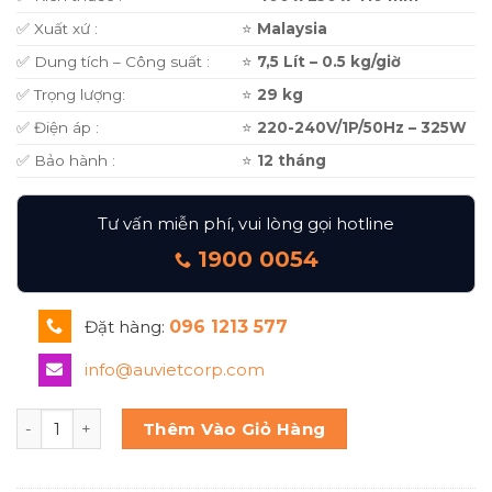
✅ Xuất xứ :
⭐
Malaysia
✅ Dung tích – Công suất :
⭐
7,5 Lít – 0.5 kg/giờ
✅ Trọng lượng:
⭐
29 kg
✅ Điện áp :
⭐
220-240V/1P/50Hz – 325W
✅ Bảo hành :
⭐
12 tháng
Tư vấn miễn phí, vui lòng gọi hotline
1900 0054
Đặt hàng:
096 1213 577
info@auvietcorp.com
MÁY TRỘN BỘT 7 LÍT BERJAYA BJY-BM7-B số lượng
Thêm Vào Giỏ Hàng