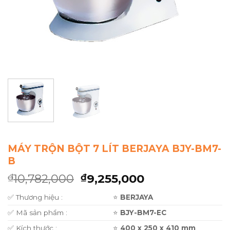
MÁY TRỘN BỘT 7 LÍT BERJAYA BJY-BM7-
B
10,782,000
9,255,000
₫
₫
✅ Thương hiệu :
⭐
BERJAYA
✅ Mã sản phẩm :
⭐
BJY-BM7-EC
✅ Kích thước :
⭐
400 x 250 x 410 mm