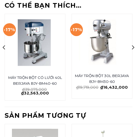
CÓ THỂ BẠN THÍCH…
-17%
-17%
MÁY TRỘN BỘT 30L BERJAYA
MÁY TRỘN BỘT CÓ LƯỚI 40L
BJY-BM30-60
BERJAYA BJY-BM40-60
₫
19,719,000
₫
16,432,000
₫
39,075,000
₫
32,563,000
SẢN PHẨM TƯƠNG TỰ