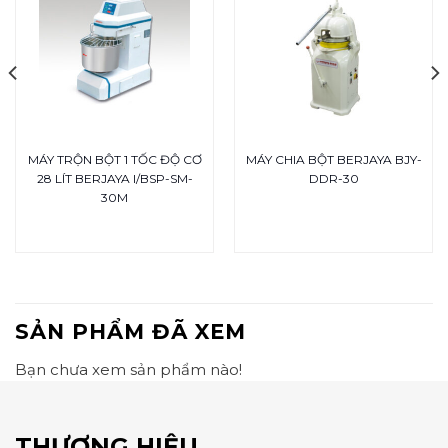
MÁY TRỘN BỘT 1 TỐC ĐỘ CƠ
MÁY CHIA BỘT BERJAYA BJY-
28 LÍT BERJAYA I/BSP-SM-
DDR-30
30M
SẢN PHẨM ĐÃ XEM
Bạn chưa xem sản phẩm nào!
THƯƠNG HIỆU