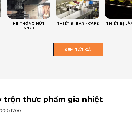
HỆ THỐNG HÚT
THIẾT BỊ BAR - CAFE
THIẾT BỊ L
KHÓI
XEM TẤT CẢ
 trộn thực phẩm gia nhiệt
1000x1200