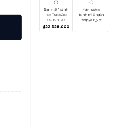
Bàn mát 1 cánh
Máy nướng
inox TurboCool
bánh mì 6 ngăn
UC 1S 60 09
Berjaya Bjy-t6
₫
22,328,000