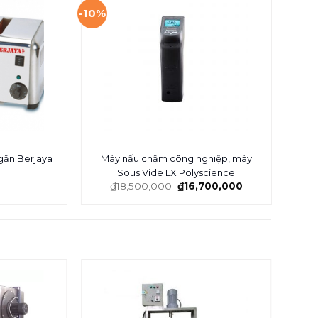
-10%
găn Berjaya
Máy nấu chậm công nghiệp, máy
Bàn 
Sous Vide LX Polyscience
₫
18,500,000
₫
16,700,000