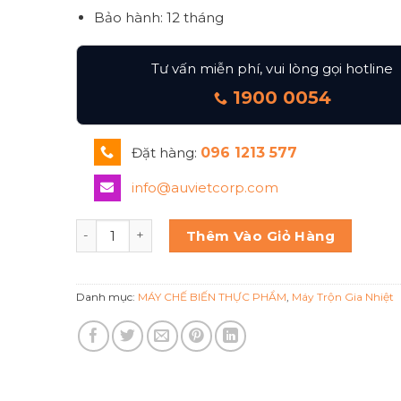
Bảo hành: 12 tháng
Tư vấn miễn phí, vui lòng gọi hotline
1900 0054
Đặt hàng:
096 1213 577
info@auvietcorp.com
Máy trộn thực phẩm gia nhiệt số lượng
Thêm Vào Giỏ Hàng
Danh mục:
MÁY CHẾ BIẾN THỰC PHẨM
,
Máy Trộn Gia Nhiệt