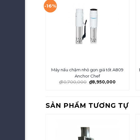
-16%
Máy nấu chậm nhỏ gọn giá tốt A809
Anchor Chef
₫
10,700,000
₫
8,950,000
SẢN PHẨM TƯƠNG TỰ