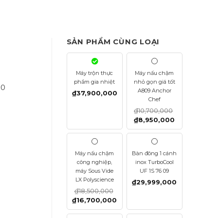
SẢN PHẨM CÙNG LOẠI
Máy trộn thực
Máy nấu chậm
phẩm gia nhiệt
nhỏ gọn giá tốt
00
A809 Anchor
₫
37,900,000
Chef
₫
10,700,000
₫
8,950,000
Máy nấu chậm
Bàn đông 1 cánh
công nghiệp,
inox TurboCool
máy Sous Vide
UF 1S 76 09
LX Polyscience
₫
29,999,000
₫
18,500,000
₫
16,700,000