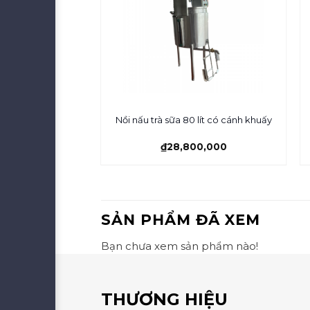
m nem nằm ngang
Nồi nấu trà sữa 80 lít có cánh khuấy
g
0,000
₫
28,800,000
SẢN PHẨM ĐÃ XEM
Bạn chưa xem sản phẩm nào!
THƯƠNG HIỆU