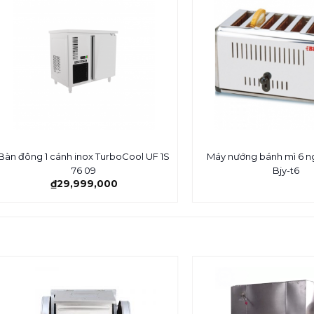
Bàn đông 1 cánh inox TurboCool UF 1S
Máy nướng bánh mì 6 n
76 09
Bjy-t6
₫
29,999,000