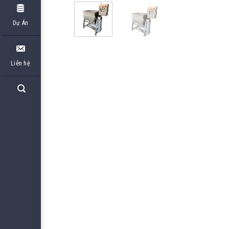
Dự Án
Liên hệ