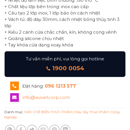
+ Nhiệt độ làm việc bình thường: 150 ±10 °C
+ Chất liệu lớp bên trong: inox cao cấp
+ Cấu tạo 2 lớp inox, 1 lớp bảo ôn cách nhiệt
+ Vách tủ: độ dày 30mm, cách nhiệt bông thủy tinh 3
lớp
+ Kiểu 2 cánh cửa chắc chắn, kín, không cong vênh
+ Gioăng silicone chịu nhiệt
+ Tay khóa cửa dạng xoay khóa
Tư vấn miễn phí, vui lòng gọi hotline
1900 0054
Đặt hàng:
096 1213 577
info@auvietcorp.com
Danh mục:
MÁY CHẾ BIẾN THỰC PHẨM
,
Máy Sấy Thực Phẩm Công
Nghiệp