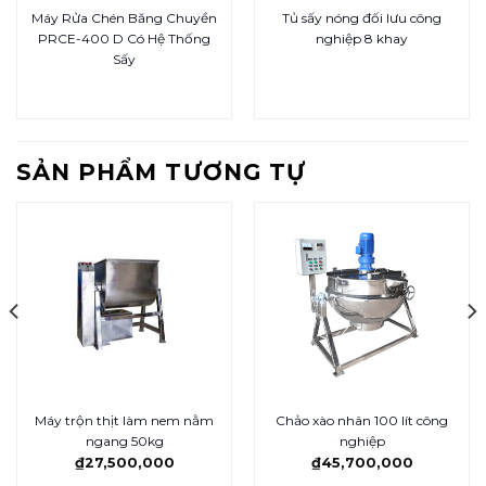
Máy Rửa Chén Băng Chuyền
Tủ sấy nóng đối lưu công
PRCE-400 D Có Hệ Thống
nghiệp 8 khay
Sấy
SẢN PHẨM TƯƠNG TỰ
Máy trộn thịt làm nem nằm
Chảo xào nhân 100 lít công
ngang 50kg
nghiệp
₫
27,500,000
₫
45,700,000