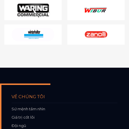
VỀ CHÚNG TÔI
Sứ mệnh tầm nhìn
Giá trị cốt lõi
Đội ngũ