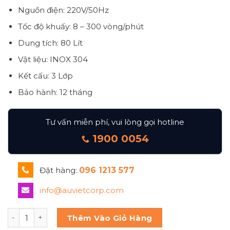
Nguồn điện: 220V/50Hz
Tốc độ khuấy: 8 – 300 vòng/phút
Dung tích: 80 Lít
Vật liệu: INOX 304
Kết cấu: 3 Lớp
Bảo hành: 12 tháng
Tư vấn miễn phí, vui lòng gọi hotline
1900 0054
Đặt hàng:
096 1213 577
info@auvietcorp.com
Nồi cánh khuấy gia nhiệt mỹ phẩm số lượng
Thêm Vào Giỏ Hàng