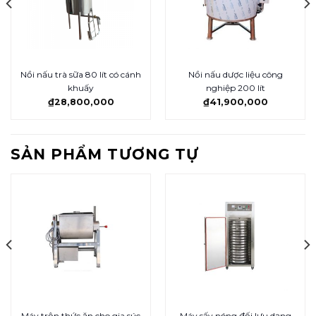
Nồi nấu trà sữa 80 lít có cánh
Nồi nấu dược liệu công
khuấy
nghiệp 200 lít
₫
28,800,000
₫
41,900,000
SẢN PHẨM TƯƠNG TỰ
Máy trộn thức ăn cho gia súc
Máy sấy nóng đối lưu dạng