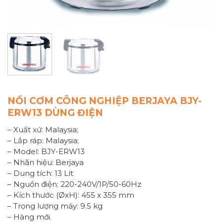
NỒI CƠM CÔNG NGHIỆP BERJAYA BJY-
ERW13 DÙNG ĐIỆN
– Xuất xứ: Malaysia;
– Lắp ráp: Malaysia;
– Model: BJY-ERW13
– Nhãn hiệu: Berjaya
– Dung tích: 13 Lít
– Nguồn điện: 220-240V/1P/50-60Hz
– Kích thước (ØxH): 455 x 355 mm
– Trọng lượng máy: 9.5 kg
– Hàng mới.