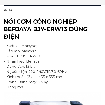
MÔ TẢ
NỒI CƠM CÔNG NGHIỆP
BERJAYA BJY-ERW13 DÙNG
ĐIỆN
– Xuất xứ: Malaysia;
– Lắp ráp: Malaysia;
– Model: BJY-ERW13
– Nhãn hiệu: Berjaya
– Dung tích: 13 Lít
– Nguồn điện: 220-240V/1P/50-60Hz
– Kích thước (ØxH): 455 x 355 mm
– Trọng lượng máy: 9.5 kg
– Hàng mới.