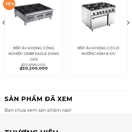
-15%
BẾP ÂU 6 HỌNG CÔNG
BẾP ÂU 6 HỌNG CÓ LÒ
NGHIỆP GR6B EAGLE DÙNG
NƯỚNG MSM 6-OV
GAS
₫
23,898,000
₫
20,200,000
SẢN PHẨM ĐÃ XEM
Bạn chưa xem sản phẩm nào!