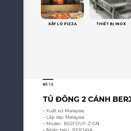
XÂY LÒ PIZZA
THIẾT BỊ INOX
MÔ TẢ
TỦ ĐÔNG 2 CÁNH BER
– Xuất xứ: Malaysia;
– Lắp ráp: Malaysia;
– Model : BS2FDUF-Z-GN
– Nhãn hiệu : BERJAYA