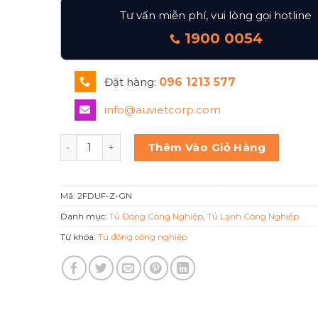
Tư vấn miễn phí, vui lòng gọi hotline
1900 0054
Đặt hàng:
096 1213 577
info@auvietcorp.com
Tủ đông 2 cánh Berjaya Bs 2fduf-z-gn số lượng
Thêm Vào Giỏ Hàng
Mã:
2FDUF-Z-GN
Danh mục:
Tủ Đông Công Nghiệp
,
Tủ Lạnh Công Nghiệp
Từ khóa:
Tủ đông công nghiệp