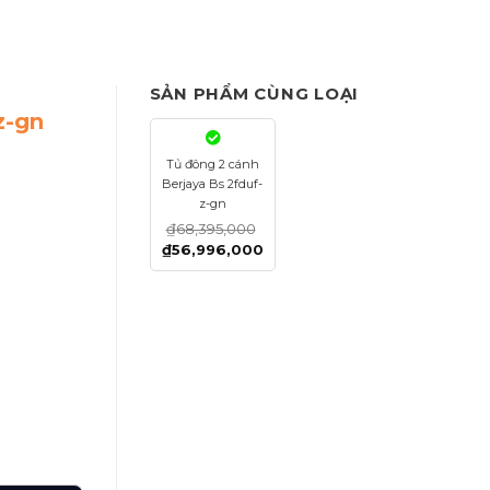
SẢN PHẨM CÙNG LOẠI
z-gn
Tủ đông 2 cánh
Berjaya Bs 2fduf-
z-gn
₫
68,395,000
₫
56,996,000