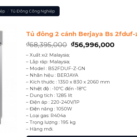
iệp
/
Tủ Đông Công Nghiệp
Tủ đông 2 cánh Berjaya Bs 2fduf-
68,395,000
56,996,000
₫
₫
– Xuất xứ: Malaysia;
– Lắp ráp: Malaysia;
– Model : BS2FDUF-Z-GN
– Nhãn hiệu : BERJAYA
– Kích thước : 1350 x 830 x 2060 mm
– Nhiệt độ : -10ºC đến -18ºC
– Dung tích : 1285 lít
– Điện áp : 220-240V/1P
– Điện năng : 1050W
– Loại gas: R404a
– Trọng lượng : 195 kg
– Hàng mới.