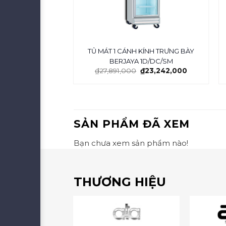
H BERJAYA BS
TỦ MÁT 1 CÁNH KÍNH TRƯNG BÀY
/Z
BERJAYA 1D/DC/SM
₫
33,081,000
₫
27,891,000
₫
23,242,000
SẢN PHẨM ĐÃ XEM
Bạn chưa xem sản phẩm nào!
THƯƠNG HIỆU