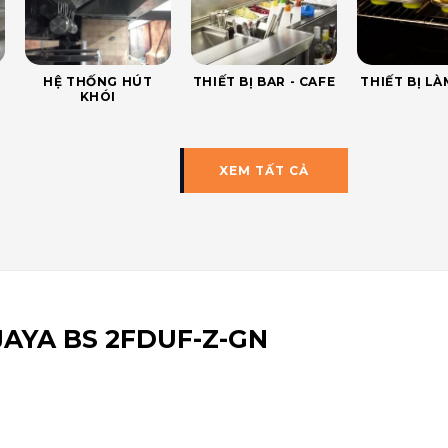
HỆ THỐNG HÚT
THIẾT BỊ BAR - CAFE
THIẾT BỊ L
KHÓI
XEM TẤT CẢ
JAYA BS 2FDUF-Z-GN