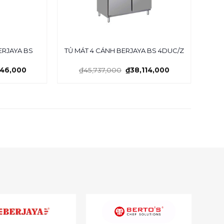
ERJAYA BS
BÀ
TỦ MÁT 4 CÁNH BERJAYA BS 4DUC/Z
346,000
₫
45,737,000
₫
38,114,000