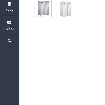
Dự Án
Liên hệ