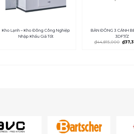
Kho Lạnh – Kho Đông Công Nghiệp
BÀN ĐÔNG 3 CÁNH B
Nhập Khẩu Giá Tốt
3DF7/Z
₫
44,815,000
₫
37,