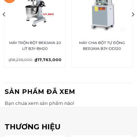
MÁY TRỘN BỘT BERJAYA 20
MÁY CHIA BỘT TỰ ĐỘNG
LÍT BJY-BM20
BERJAYA BJY-DD120
₫
18,236,000
₫
17,763,000
SẢN PHẨM ĐÃ XEM
Bạn chưa xem sản phẩm nào!
THƯƠNG HIỆU