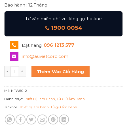
Bảo hành : 12 Tháng
Tư vấn miễn phí, vui lòng gọi hotline
1900 0054
Đặt hàng:
096 1213 577
info@auvietcorp.com
TỦ GIỮ NÓNG BERJAYA NFW50-2 số lượng
Thêm Vào Giỏ Hàng
Mã:
NFW50-2
Danh mục:
Thiết Bị Làm Bánh
,
Tủ Giữ Ấm Bánh
Từ khóa:
Thiết bị làm bánh
,
Tủ giữ ấm bánh