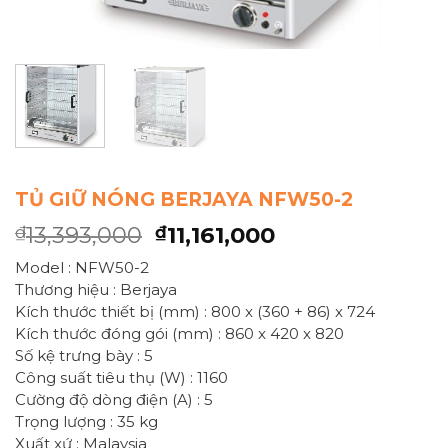
TỦ GIỮ NÓNG BERJAYA NFW50-2
13,393,000
11,161,000
₫
₫
Model : NFW50-2
Thương hiệu : Berjaya
Kích thước thiết bị (mm) : 800 x (360 + 86) x 724
Kích thước đóng gói (mm) : 860 x 420 x 820
Số kệ trưng bày : 5
Công suất tiêu thụ (W) : 1160
Cường độ dòng điện (A) : 5
Trọng lượng : 35 kg
Xuất xứ : Malaysia