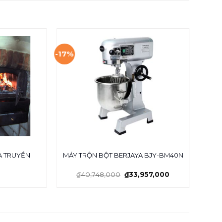
-17%
A TRUYỀN
MÁY TRỘN BỘT BERJAYA BJY-BM40N
Lò n
₫
40,748,000
₫
33,957,000