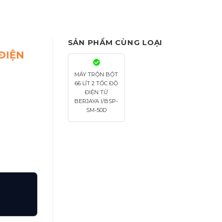
SẢN PHẨM CÙNG LOẠI
ĐIỆN
MÁY TRỘN BỘT
66 LÍT 2 TỐC ĐỘ
ĐIỆN TỬ
BERJAYA I/BSP-
SM-50D