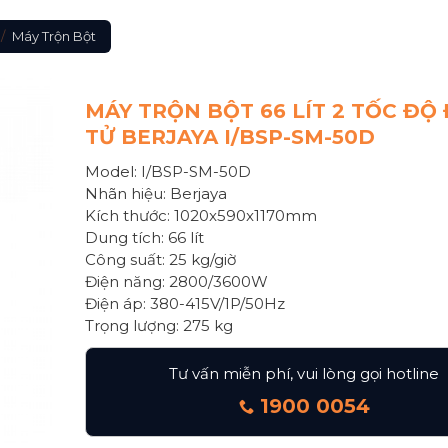
/
Máy Trộn Bột
MÁY TRỘN BỘT 66 LÍT 2 TỐC ĐỘ 
TỬ BERJAYA I/BSP-SM-50D
Model: I/BSP-SM-50D
Nhãn hiệu: Berjaya
Kích thước: 1020x590x1170mm
Dung tích: 66 lít
Công suất: 25 kg/giờ
Điện năng: 2800/3600W
Điện áp: 380-415V/1P/50Hz
Trọng lượng: 275 kg
Tư vấn miễn phí, vui lòng gọi hotline
1900 0054