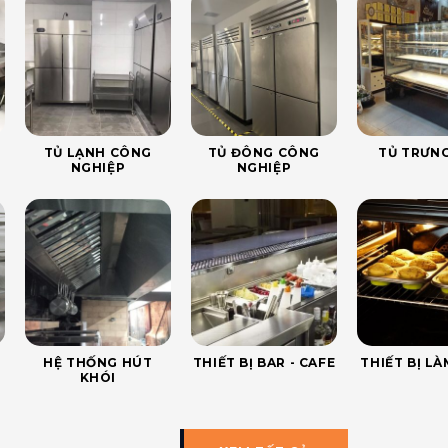
TỦ LẠNH CÔNG
TỦ ĐÔNG CÔNG
TỦ TRƯNG
NGHIỆP
NGHIỆP
HỆ THỐNG HÚT
THIẾT BỊ BAR - CAFE
THIẾT BỊ L
KHÓI