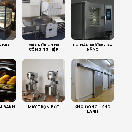
 BÀY
MÁY RỬA CHÉN
LÒ HẤP NƯỚNG ĐA
CÔNG NGHIỆP
NĂNG
ÀM BÁNH
MÁY TRỘN BỘT
KHO ĐÔNG - KHO
LẠNH