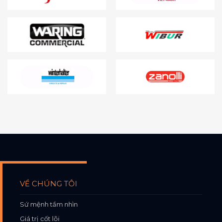
VỀ CHÚNG TÔI
Sứ mệnh tầm nhìn
Giá trị cốt lõi