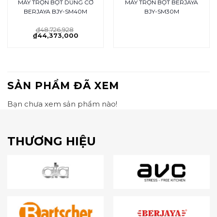
MÁY TRỘN BỘT DÙNG CƠ
MÁY TRỘN BỘT BERJAYA
BERJAYA BJY-SM40M
BJY-SM30M
₫
48,726,928
₫
44,373,000
SẢN PHẨM ĐÃ XEM
Bạn chưa xem sản phẩm nào!
THƯƠNG HIỆU