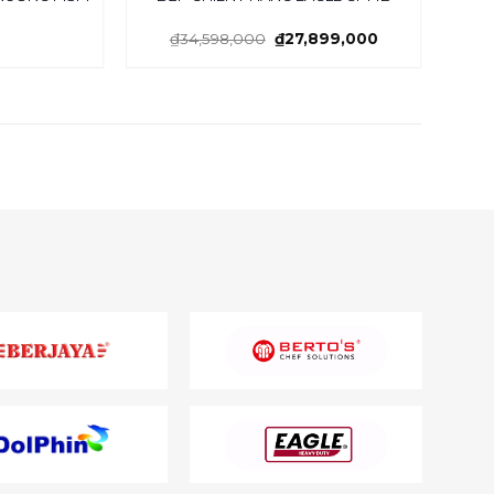
₫
34,598,000
₫
27,899,000