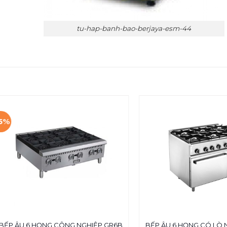
tu-hap-banh-bao-berjaya-esm-44
15%
BẾP ÂU 6 HỌNG CÔNG NGHIỆP GR6B
BẾP ÂU 6 HỌNG CÓ LÒ