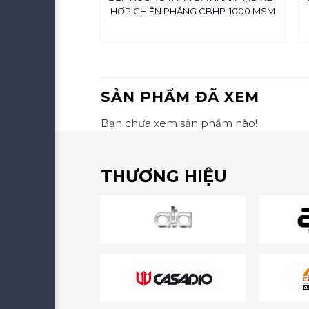
900
HỢP CHIÊN PHẲNG CBHP-1000 MSM
23,800,000
SẢN PHẨM ĐÃ XEM
Bạn chưa xem sản phẩm nào!
THƯƠNG HIỆU