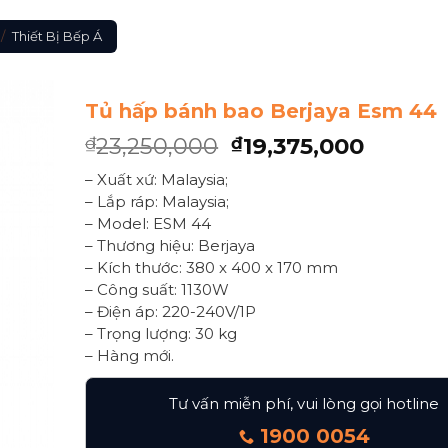
/
Thiết Bị Bếp Á
Tủ hấp bánh bao Berjaya Esm 44
23,250,000
19,375,000
₫
₫
– Xuất xứ: Malaysia;
– Lắp ráp: Malaysia;
– Model: ESM 44
– Thương hiệu: Berjaya
– Kích thước: 380 x 400 x 170 mm
– Công suất: 1130W
– Điện áp: 220-240V/1P
– Trọng lượng: 30 kg
– Hàng mới.
Tư vấn miễn phí, vui lòng gọi hotline
1900 0054