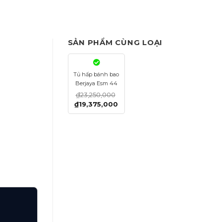
SẢN PHẨM CÙNG LOẠI
Tủ hấp bánh bao
Berjaya Esm 44
₫
23,250,000
₫
19,375,000