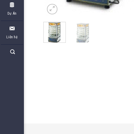
Dự Án
Liên hệ