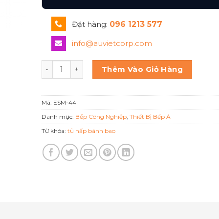
Đặt hàng:
096 1213 577
info@auvietcorp.com
Tủ hấp bánh bao Berjaya Esm 44 số lượng
Thêm Vào Giỏ Hàng
Mã:
ESM-44
Danh mục:
Bếp Công Nghiệp
,
Thiết Bị Bếp Á
Từ khóa:
tủ hấp bánh bao