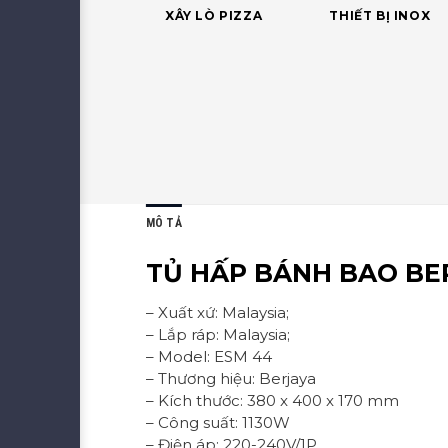
XÂY LÒ PIZZA
THIẾT BỊ INOX
MÔ TẢ
TỦ HẤP BÁNH BAO BE
– Xuất xứ: Malaysia;
– Lắp ráp: Malaysia;
– Model: ESM 44
– Thương hiệu: Berjaya
– Kích thước: 380 x 400 x 170 mm
– Công suất: 1130W
– Điện áp: 220-240V/1P