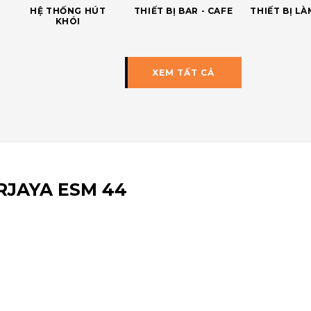
HỆ THỐNG HÚT
THIẾT BỊ BAR - CAFE
THIẾT BỊ L
KHÓI
XEM TẤT CẢ
RJAYA ESM 44