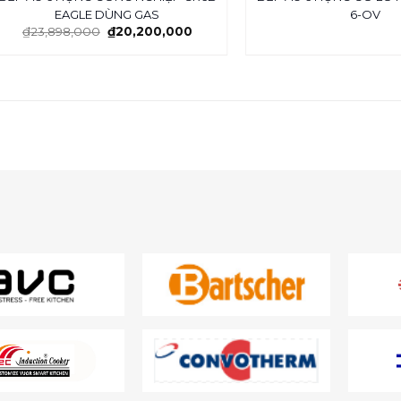
EAGLE DÙNG GAS
6-OV
₫
23,898,000
₫
20,200,000