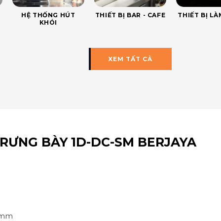
HỆ THỐNG HÚT
THIẾT BỊ BAR - CAFE
THIẾT BỊ L
KHÓI
XEM TẤT CẢ
TRƯNG BÀY 1D-DC-SM BERJAYA
0 mm