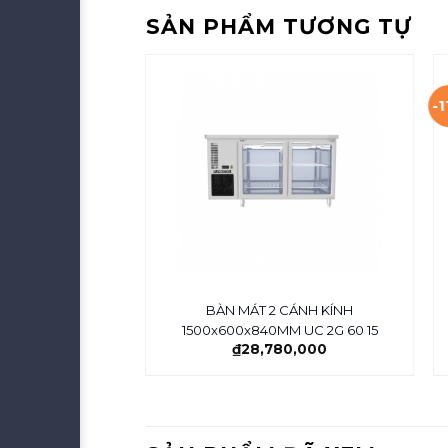
SẢN PHẨM TƯƠNG TỰ
-
 CÔNG NGHIỆP
BÀN MÁT 2 CÁNH KÍNH
S2DCF5/Z
1500x600x840MM UC 2G 60 15
₫
35,103,000
₫
28,780,000