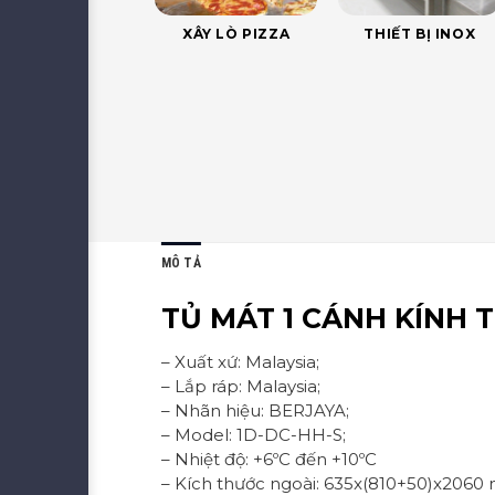
XÂY LÒ PIZZA
THIẾT BỊ INOX
MÔ TẢ
TỦ MÁT 1 CÁNH KÍNH 
– Xuất xứ: Malaysia;
– Lắp ráp: Malaysia;
– Nhãn hiệu: BERJAYA;
– Model: 1D-DC-HH-S;
– Nhiệt độ: +6ºC đến +10ºC
– Kích thước ngoài: 635x(810+50)x206