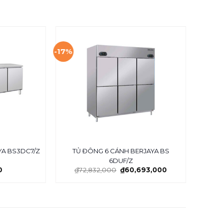
-17%
TỦ ĐÔNG 6 CÁNH BERJAYA BS
YA BS3DC7/Z
6DUF/Z
1
0
₫
72,832,000
₫
60,693,000