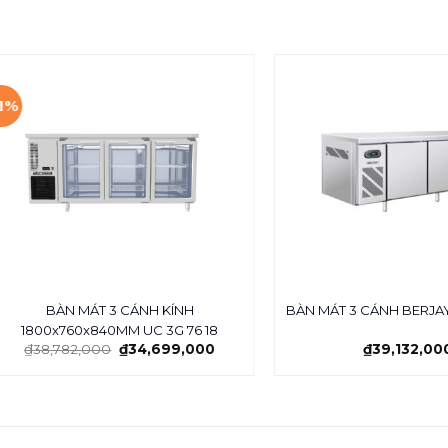
11%
BÀN MÁT 3 CÁNH KÍNH
BÀN MÁT 3 CÁNH BERJA
1800x760x840MM UC 3G 76 18
₫
38,782,000
₫
34,699,000
₫
39,132,00