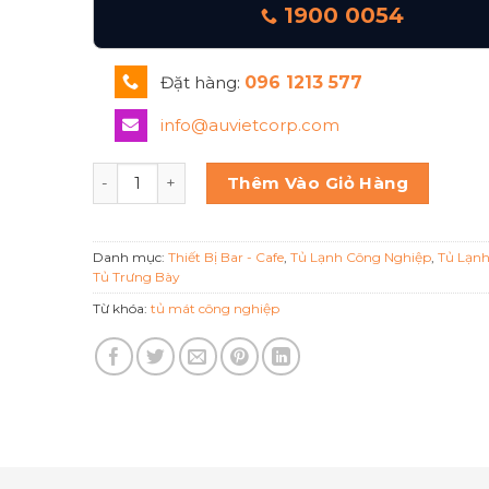
1900 0054
Đặt hàng:
096 1213 577
info@auvietcorp.com
TỦ MÁT 1 CÁNH KÍNH TRƯNG BÀY 1D-DC-SM BERJA
Thêm Vào Giỏ Hàng
Danh mục:
Thiết Bị Bar - Cafe
,
Tủ Lạnh Công Nghiệp
,
Tủ Lạn
Tủ Trưng Bày
Từ khóa:
tủ mát công nghiệp