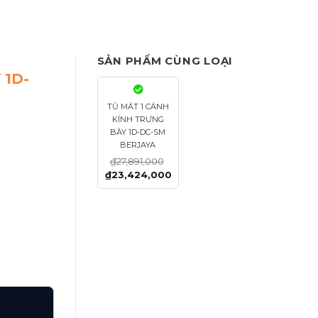
SẢN PHẨM CÙNG LOẠI
 1D-
TỦ MÁT 1 CÁNH
KÍNH TRƯNG
BÀY 1D-DC-SM
BERJAYA
₫
27,891,000
₫
23,424,000