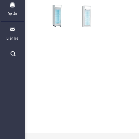
Dự Án
Liên hệ