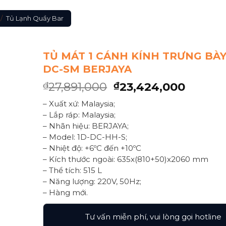
/
Tủ Lạnh Quầy Bar
TỦ MÁT 1 CÁNH KÍNH TRƯNG BÀY
DC-SM BERJAYA
27,891,000
23,424,000
₫
₫
– Xuất xứ: Malaysia;
– Lắp ráp: Malaysia;
– Nhãn hiệu: BERJAYA;
– Model: 1D-DC-HH-S;
– Nhiệt độ: +6ºC đến +10ºC
– Kích thước ngoài: 635x(810+50)x2060 mm
– Thể tích: 515 L
– Năng lượng: 220V, 50Hz;
– Hàng mới.
Tư vấn miễn phí, vui lòng gọi hotline