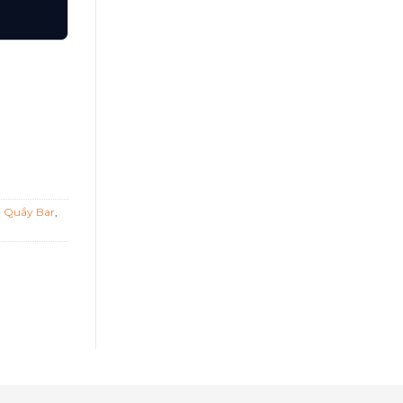
YA số lượng
h Quầy Bar
,