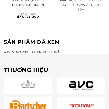
MÁY TRỘN BỘT 60 LÍT
MÁY TRỘN BỘT 1 TỐC ĐỘ CƠ
BERJAYA BJY-BM60N
28 LÍT BERJAYA I/BSP-SM-
30M
₫
89,782,000
₫
77,425,000
SẢN PHẨM ĐÃ XEM
Bạn chưa xem sản phẩm nào!
THƯƠNG HIỆU