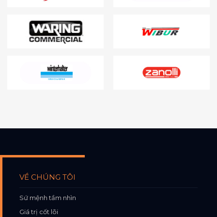
VỀ CHÚNG TÔI
Sứ mệnh tầm nhìn
Giá trị cốt lõi