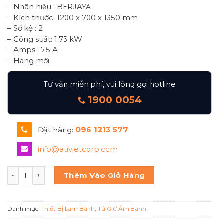
– Nhãn hiệu : BERJAYA
– Kích thước: 1200 x 700 x 1350 mm
– Số kệ : 2
– Công suất: 1.73 kW
– Amps : 7.5 A
– Hàng mới.
Tư vấn miễn phí, vui lòng gọi hotline
1900 0054
Đặt hàng:
096 1213 577
info@auvietcorp.com
Tủ trưng bày bánh nóng kính cong Berjaya Hdw-09ss-2 số
Thêm Vào Giỏ Hàng
Danh mục:
Thiết Bị Làm Bánh
,
Tủ Giữ Ấm Bánh