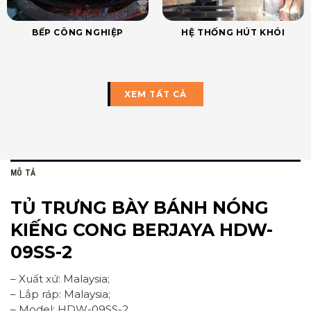
BẾP CÔNG NGHIỆP
HỆ THỐNG HÚT KHÓI
XEM TẤT CẢ
MÔ TẢ
TỦ TRƯNG BÀY BÁNH NÓNG
KIẾNG CONG BERJAYA HDW-
09SS-2
– Xuất xứ: Malaysia;
– Lắp ráp: Malaysia;
– Model: HDW-09SS-2