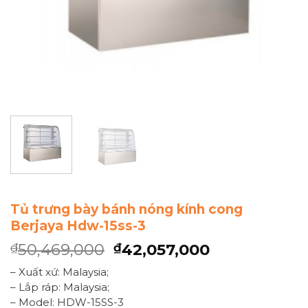
Tủ trưng bày bánh nóng kính cong
Berjaya Hdw-15ss-3
50,469,000
42,057,000
₫
₫
– Xuất xứ: Malaysia;
– Lắp ráp: Malaysia;
– Model: HDW-15SS-3