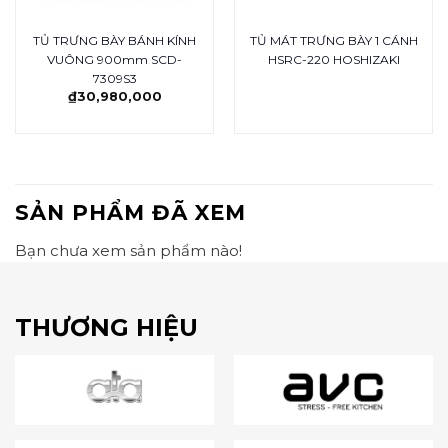
TỦ TRƯNG BÀY BÁNH KÍNH
TỦ MÁT TRƯNG BÀY 1 CÁNH
VUÔNG 900mm SCD-
HSRC-220 HOSHIZAKI
7309S3
₫
30,980,000
SẢN PHẨM ĐÃ XEM
Bạn chưa xem sản phẩm nào!
THƯƠNG HIỆU