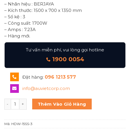
– Nhãn hiệu : BERJAYA
– Kích thước: 1500 x 700 x 1350 mm
– Số kệ : 3
– Công suất: 1700W
– Amps : 7.23A
– Hàng mới.
Tư vấn miễn phí, vui lòng gọi hotline
1900 0054
Đặt hàng:
096 1213 577
info@auvietcorp.com
Tủ trưng bày bánh nóng kính cong Berjaya Hdw-15ss-3 số 
Thêm Vào Giỏ Hàng
Mã:
HDW-15SS-3