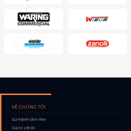
VỀ CHÚNG TÔI
Sứ mệnh tầm nhìn
Giá trị cốt lõi