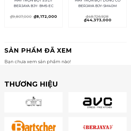
MÁY TRỘN BỘT 5.5 LÍT
MÁY TRỘN BỘT DÙNG CƠ
BERJAYA BJY- BM5-EC
BERJAYA BJY-SM40M
₫
9,807,000
₫
8,172,000
₫
48,726,928
₫
44,373,000
SẢN PHẨM ĐÃ XEM
Bạn chưa xem sản phẩm nào!
THƯƠNG HIỆU