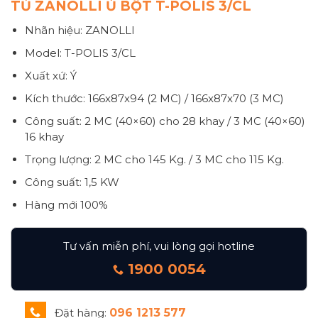
TỦ ZANOLLI Ủ BỘT T-POLIS 3/CL
Nhãn hiệu: ZANOLLI
Model: T-POLIS 3/CL
Xuất xứ: Ý
Kích thước: 166x87x94 (2 MC) / 166x87x70 (3 MC)
Công suất: 2 MC (40×60) cho 28 khay / 3 MC (40×60)
16 khay
Trọng lượng: 2 MC cho 145 Kg. / 3 MC cho 115 Kg.
Công suất: 1,5 KW
Hàng mới 100%
Tư vấn miễn phí, vui lòng gọi hotline
1900 0054
Đặt hàng:
096 1213 577