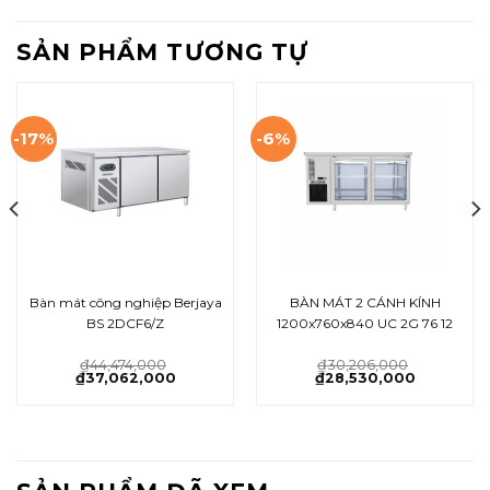
SẢN PHẨM TƯƠNG TỰ
-17%
-6%
Bàn mát công nghiệp Berjaya
BÀN MÁT 2 CÁNH KÍNH
BS 2DCF6/Z
1200x760x840 UC 2G 76 12
₫
44,474,000
₫
30,206,000
₫
37,062,000
₫
28,530,000