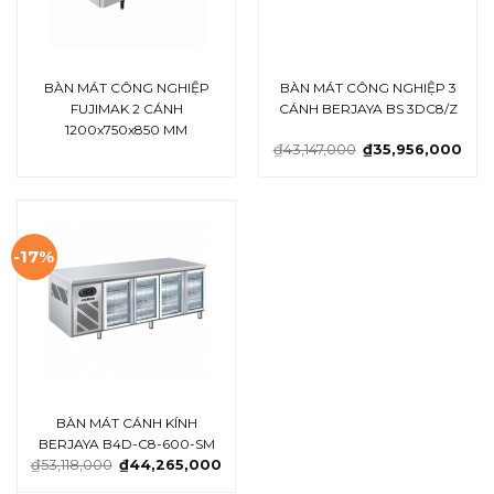
BÀN MÁT CÔNG NGHIỆP
BÀN MÁT CÔNG NGHIỆP 3
FUJIMAK 2 CÁNH
CÁNH BERJAYA BS 3DC8/Z
1200x750x850 MM
₫
43,147,000
₫
35,956,000
-17%
BÀN MÁT CÁNH KÍNH
BERJAYA B4D-C8-600-SM
₫
53,118,000
₫
44,265,000