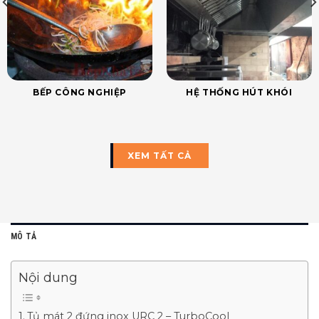
BẾP CÔNG NGHIỆP
HỆ THỐNG HÚT KHÓI
XEM TẤT CẢ
MÔ TẢ
Nội dung
Tủ mát 2 đứng inox URC 2 – TurboCool