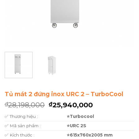
Tủ mát 2 đứng inox URC 2 – TurboCool
28,198,000
25,940,000
₫
₫
✅ Thương hiệu :
⭐Turbocool
✅ Mã sản phẩm :
⭐URC 2S
✅ Kích thước :
⭐615x760x2005 mm