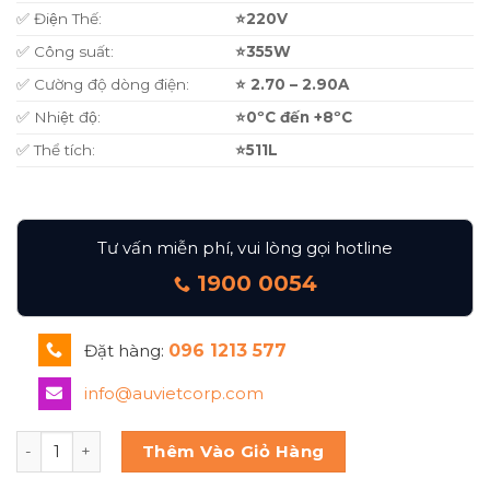
✅ Điện Thế:
⭐220V
✅ Công suất:
⭐355W
✅ Cường độ dòng điện:
⭐ 2.70 – 2.90A
✅ Nhiệt độ:
⭐0ºC đến +8ºC
✅ Thể tích:
⭐511L
Tư vấn miễn phí, vui lòng gọi hotline
1900 0054
Đặt hàng:
096 1213 577
info@auvietcorp.com
Tủ mát 2 đứng inox URC 2 - TurboCool số lượng
Thêm Vào Giỏ Hàng