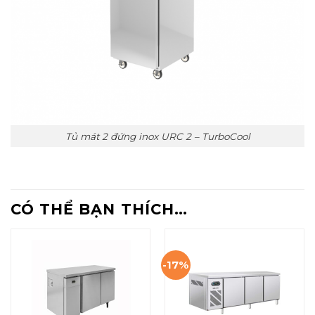
Tủ mát 2 đứng inox URC 2 – TurboCool
CÓ THỂ BẠN THÍCH…
-17%