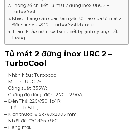
Thông số chi tiết Tủ mát 2 đứng inox URC 2 –
TurboCool
Khách hàng cần quan tâm yếu tố nào của tủ mát 2
đứng inox URC 2 – TurboCool khi mua
Tham khảo nơi mua bán thiết bị lạnh uy tin, chất
lượng
Tủ mát 2 đứng inox URC 2 –
TurboCool
– Nhãn hiệu : Turbocool;
– Model: URC 2S;
– Công suất: 355W;
– Cường độ dòng điện: 2.70 – 2.90A;
– Điện Thế: 220V/50Hz/1P;
– Thể tích: 511L;
– Kích thước: 615x760x2005 mm;
– Nhiệt độ: 0ºC đến +8ºC;
– Hàng mới.