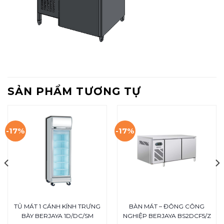
SẢN PHẨM TƯƠNG TỰ
-17%
-17%
TỦ MÁT 1 CÁNH KÍNH TRƯNG
BÀN MÁT – ĐÔNG CÔNG
BÀY BERJAYA 1D/DC/SM
NGHIỆP BERJAYA BS2DCF5/Z