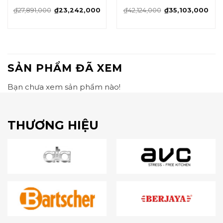
₫
27,891,000
₫
23,242,000
₫
42,124,000
₫
35,103,000
SẢN PHẨM ĐÃ XEM
Bạn chưa xem sản phẩm nào!
THƯƠNG HIỆU