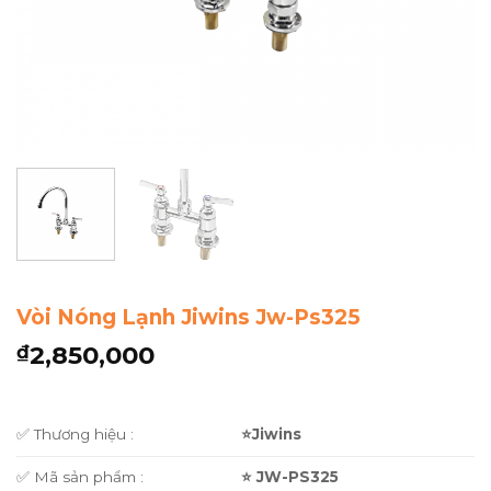
Vòi Nóng Lạnh Jiwins Jw-Ps325
2,850,000
₫
✅ Thương hiệu :
⭐Jiwins
✅ Mã sản phẩm :
⭐ JW-PS325