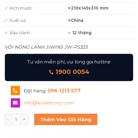
✅ Kích thước :
⭐210x145x310 mm
✅ Xuất xứ:
⭐China
✅ Bảo hành :
⭐
12 tháng
VÒI NÓNG LẠNH JIWINS JW-PS325
Tư vấn miễn phí, vui lòng gọi hotline
1900 0054
Đặt hàng:
096 1213 577
info@auvietcorp.com
Vòi Nóng Lạnh Jiwins Jw-Ps325 số lượng
Thêm Vào Giỏ Hàng