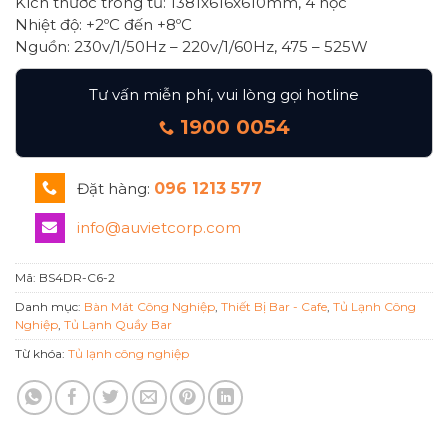
Kích thước trong tủ: 1381x616x610mm, 4 hộc
Nhiệt độ: +2ºC đến +8ºC
Nguồn: 230v/1/50Hz – 220v/1/60Hz, 475 – 525W
Tư vấn miễn phí, vui lòng gọi hotline
1900 0054
Đặt hàng:
096 1213 577
info@auvietcorp.com
Mã:
BS4DR-C6-2
Danh mục:
Bàn Mát Công Nghiệp
,
Thiết Bị Bar - Cafe
,
Tủ Lạnh Công
Nghiệp
,
Tủ Lạnh Quầy Bar
Từ khóa:
Tủ lạnh công nghiệp