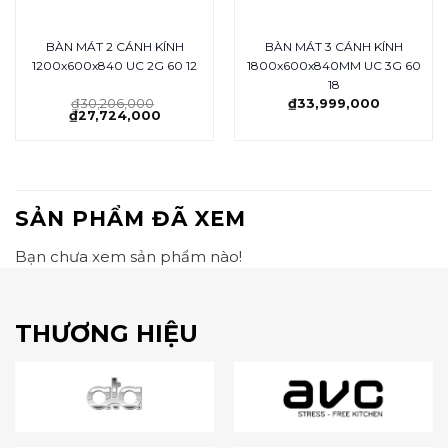
BÀN MÁT 2 CÁNH KÍNH
BÀN MÁT 3 CÁNH KÍNH
1200x600x840 UC 2G 60 12
1800x600x840MM UC 3G 60
18
₫
30,206,000
₫
33,999,000
₫
27,724,000
SẢN PHẨM ĐÃ XEM
Bạn chưa xem sản phẩm nào!
THƯƠNG HIỆU