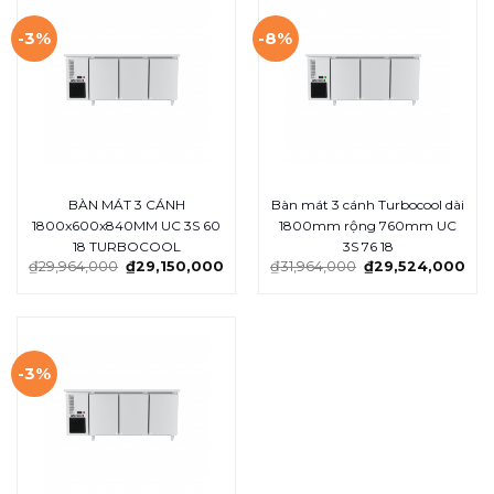
-3%
-8%
BÀN MÁT 3 CÁNH
Bàn mát 3 cánh Turbocool dài
1800x600x840MM UC 3S 60
1800mm rộng 760mm UC
18 TURBOCOOL
3S 76 18
₫
29,964,000
₫
29,150,000
₫
31,964,000
₫
29,524,000
-3%