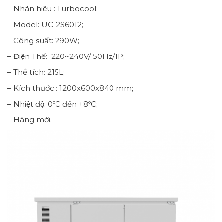
– Nhãn hiệu : Turbocool;
– Model: UC-2S6012;
– Công suất: 290W;
– Điện Thế: 220~240V/ 50Hz/1P;
– Thể tích: 215L;
– Kích thước : 1200x600x840 mm;
– Nhiệt độ: 0ºC đến +8ºC;
– Hàng mới.