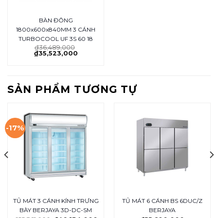
BÀN ĐÔNG
1800x600x840MM 3 CÁNH
TURBOCOOL UF 3S 60 18
₫
36,489,000
₫
35,523,000
SẢN PHẨM TƯƠNG TỰ
-17%
TỦ MÁT 3 CÁNH KÍNH TRƯNG
TỦ MÁT 6 CÁNH BS 6DUC/Z
BÀY BERJAYA 3D-DC-SM
BERJAYA