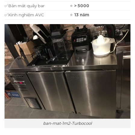
✅Bàn mát quầy bar
⭐
> 5000
✅Kinh nghiệm AVC
⭐
13 n
ăm
ban-mat-1m2-Turbocool