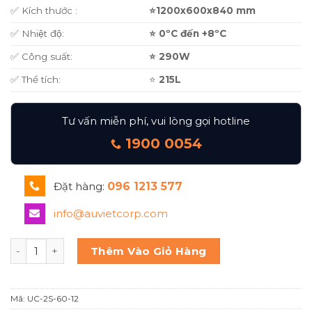
✅ Kích thước :
⭐1200x600x840 mm
✅ Nhiệt độ:
⭐ 0ºC đến +8ºC
✅ Công suất:
⭐ 290W
✅ Thể tích:
⭐
215L
Tư vấn miễn phí, vui lòng gọi hotline
1900 0054
Đặt hàng:
096 1213 577
info@auvietcorp.com
Bàn mát 2 cánh 1m2 UC-2S 6012 TURBOCOOL UC 2S 60 12 
Thêm Vào Giỏ Hàng
Mã:
UC-2S-60-12