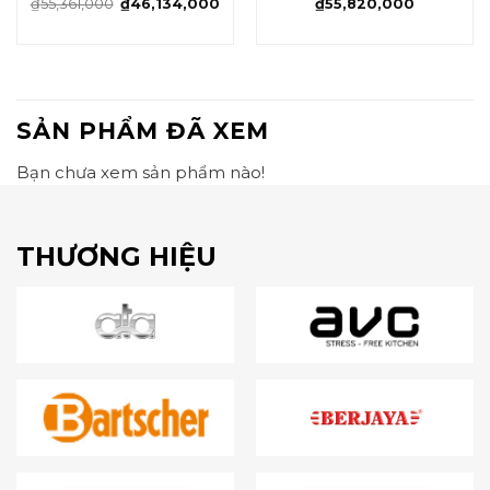
₫
55,361,000
₫
46,134,000
₫
55,820,000
SẢN PHẨM ĐÃ XEM
Bạn chưa xem sản phẩm nào!
THƯƠNG HIỆU