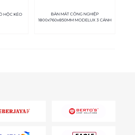
BÀN MÁT CÔNG NGHIỆP
BÀ
CÓ HỘC KÉO
1800x760x850MM MODELUX 3 CÁNH