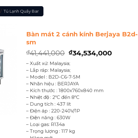
/
Tủ Lạnh Quầy Bar
Bàn mát 2 cánh kính Berjaya B2d
sm
41,441,000
34,534,000
₫
₫
– Xuất xứ: Malaysia;
– Lắp ráp: Malaysia;
– Model : B2D-C6-7-SM
– Nhãn hiệu : BERJAYA
– Kích thước : 1800x760x840 mm
– Nhiệt độ : 2ºC đến 8ºC
– Dung tích : 437 lít
– Điện áp : 220-240V/1P
– Điện năng : 630W
– Loại gas: R134a
– Trọng lượng : 117 kg
– Hàng mới.