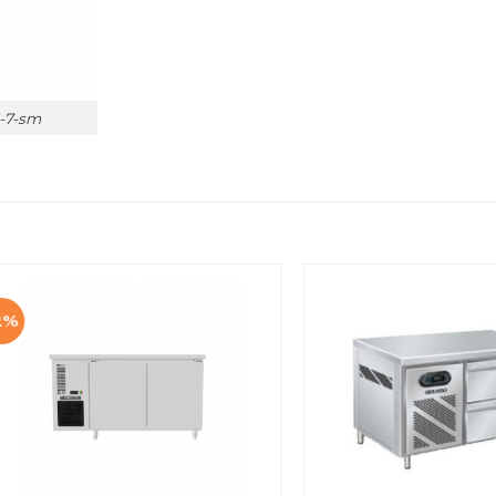
6-7-sm
2%