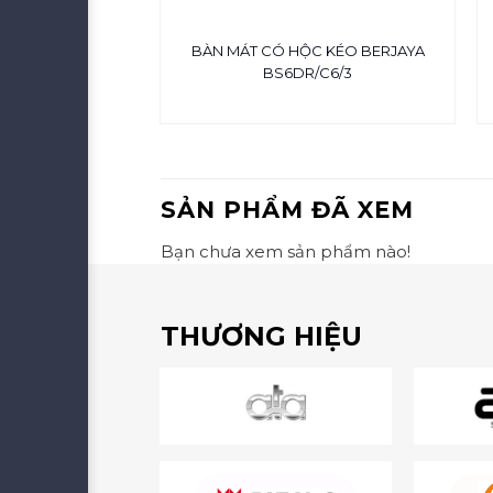
 MODELUX CHO
BÀN MÁT CÓ HỘC KÉO BERJAYA
 BAR
BS6DR/C6/3
SẢN PHẨM ĐÃ XEM
Bạn chưa xem sản phẩm nào!
THƯƠNG HIỆU