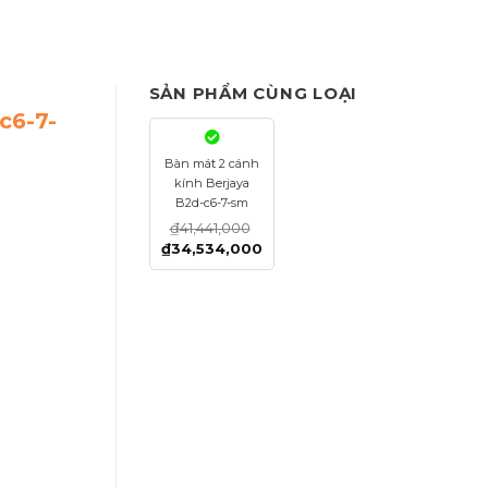
SẢN PHẨM CÙNG LOẠI
-c6-7-
Bàn mát 2 cánh
kính Berjaya
B2d-c6-7-sm
₫
41,441,000
₫
34,534,000