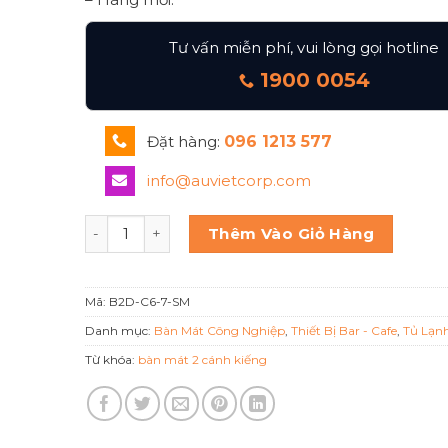
Tư vấn miễn phí, vui lòng gọi hotline
1900 0054
Đặt hàng:
096 1213 577
info@auvietcorp.com
Bàn mát 2 cánh kính Berjaya B2d-c6-7-sm số lư
Thêm Vào Giỏ Hàng
Mã:
B2D-C6-7-SM
Danh mục:
Bàn Mát Công Nghiệp
,
Thiết Bị Bar - Cafe
,
Tủ Lạn
Từ khóa:
bàn mát 2 cánh kiếng