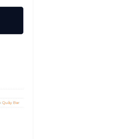
ợng
h Quầy Bar