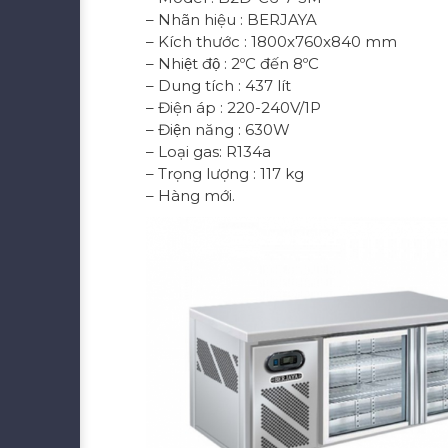
– Nhãn hiệu : BERJAYA
– Kích thước : 1800x760x840 mm
– Nhiệt độ : 2ºC đến 8ºC
– Dung tích : 437 lít
– Điện áp : 220-240V/1P
– Điện năng : 630W
– Loại gas: R134a
– Trọng lượng : 117 kg
– Hàng mới.