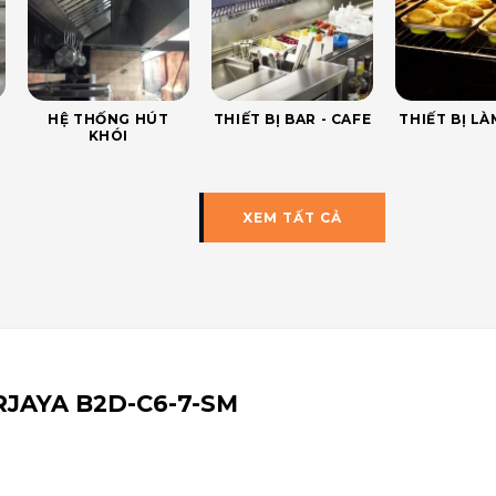
HỆ THỐNG HÚT
THIẾT BỊ BAR - CAFE
THIẾT BỊ L
KHÓI
XEM TẤT CẢ
ERJAYA B2D-C6-7-SM