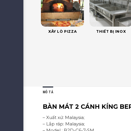
XÂY LÒ PIZZA
THIẾT BỊ INOX
MÔ TẢ
BÀN MÁT 2 CÁNH KÍNG B
– Xuất xứ: Malaysia;
– Lắp ráp: Malaysia;
– Model : B2D-C6-7-SM