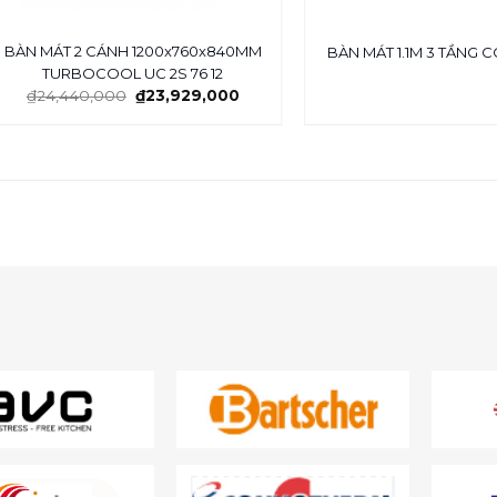
BÀN MÁT 2 CÁNH 1200x760x840MM
BÀN MÁT 1.1M 3 TẦNG 
TURBOCOOL UC 2S 76 12
₫
24,440,000
₫
23,929,000