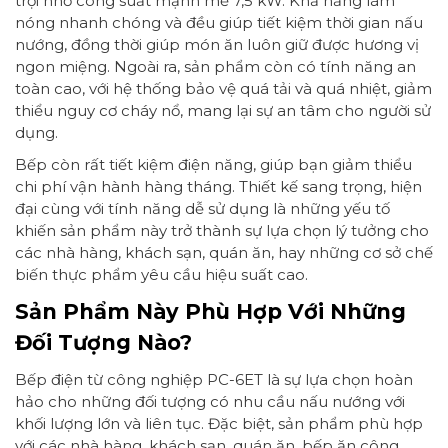
trội nhờ công suất mạnh mẽ 7,5 kW. Khả năng làm
nóng nhanh chóng và đều giúp tiết kiệm thời gian nấu
nướng, đồng thời giúp món ăn luôn giữ được hương vị
ngon miệng. Ngoài ra, sản phẩm còn có tính năng an
toàn cao, với hệ thống bảo vệ quá tải và quá nhiệt, giảm
thiểu nguy cơ cháy nổ, mang lại sự an tâm cho người sử
dụng.
Bếp còn rất tiết kiệm điện năng, giúp bạn giảm thiểu
chi phí vận hành hàng tháng. Thiết kế sang trọng, hiện
đại cùng với tính năng dễ sử dụng là những yếu tố
khiến sản phẩm này trở thành sự lựa chọn lý tưởng cho
các nhà hàng, khách sạn, quán ăn, hay những cơ sở chế
biến thực phẩm yêu cầu hiệu suất cao.
Sản Phẩm Này Phù Hợp Với Những
Đối Tượng Nào?
Bếp điện từ công nghiệp PC-6ET là sự lựa chọn hoàn
hảo cho những đối tượng có nhu cầu nấu nướng với
khối lượng lớn và liên tục. Đặc biệt, sản phẩm phù hợp
với các nhà hàng, khách sạn, quán ăn, bếp ăn công