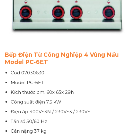
Bếp Điện Từ Công Nghiệp 4 Vùng Nấu
Model PC-6ET
Cod 07030630
Model
PC-6ET
Kích thước
cm. 60x 65x 29h
Công suất điện
7,5 kW
Điện áp
400V~3N / 230V~3 / 230V~
Tần số
50/60 Hz
Cân nặng
37 kg