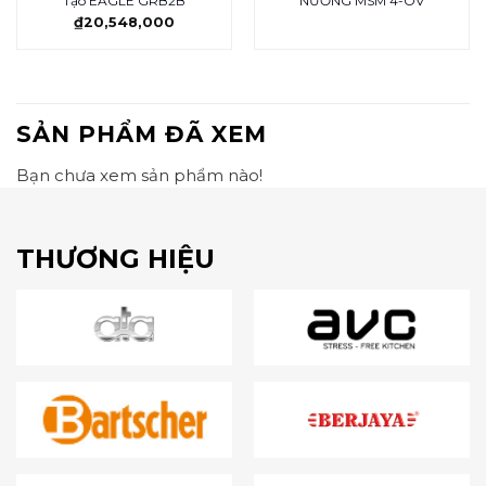
Tạo EAGLE GRB2B
NƯỚNG MSM 4-OV
₫
20,548,000
SẢN PHẨM ĐÃ XEM
Bạn chưa xem sản phẩm nào!
THƯƠNG HIỆU