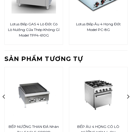
Lotus Bếp GAS 4 Lò Đốt Có
Lotus Bếp Âu 4 Họng Đốt
Lò Nướng Cửa Thép Không Gỉ
Model PC-8G
Model TPF4-610G
SẢN PHẨM TƯƠNG TỰ
BẾP NƯỚNG THAN ĐÁ Nhân
BẾP ÂU 4 HỌNG CÓ LÒ