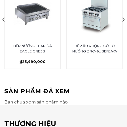
BẾP NƯỚNG THAN ĐÁ
BẾP ÂU 6 HỌNG CÓ LÒ
EAGLE GRB3B
NƯỚNG DRO-6L BERJAYA
₫
25,990,000
SẢN PHẨM ĐÃ XEM
Bạn chưa xem sản phẩm nào!
THƯƠNG HIỆU