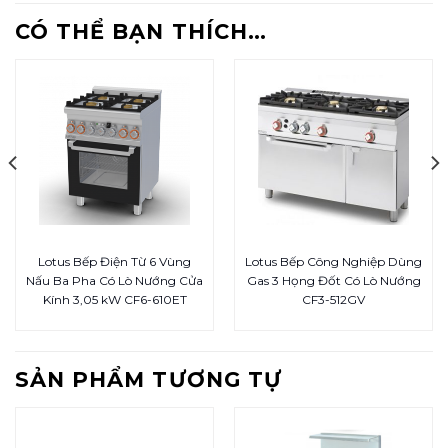
CÓ THỂ BẠN THÍCH…
Lotus Bếp Điện Từ 6 Vùng
Lotus Bếp Công Nghiệp Dùng
Nấu Ba Pha Có Lò Nướng Cửa
Gas 3 Họng Đốt Có Lò Nướng
Kính 3,05 kW CF6-610ET
CF3-512GV
SẢN PHẨM TƯƠNG TỰ