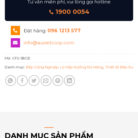
Tư vấn miễn phí, vui lòng gọi hotline
1900 0054
Đặt hàng:
096 1213 577
info@auvietcorp.com
Mã:
CF2-58GE
Danh mục:
Bếp Công Nghiệp
,
Lò Hấp Nướng Đa Năng
,
Thiết Bị Bếp Âu
DANH MỤC SẢN PHẨM