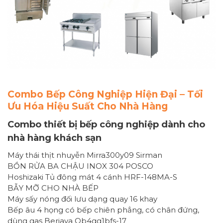
Combo Bếp Công Nghiệp Hiện Đại – Tối
Ưu Hóa Hiệu Suất Cho Nhà Hàng
Combo thiết bị bếp công nghiệp dành cho
nhà hàng khách sạn
Máy thái thịt nhuyễn Mirra300y09 Sirman
BỒN RỬA BA CHẬU INOX 304 POSCO
Hoshizaki Tủ đông mát 4 cánh HRF-148MA-S
BẪY MỠ CHO NHÀ BẾP
Máy sấy nóng đối lưu dạng quay 16 khay
Bếp âu 4 họng có bếp chiên phẳng, có chân đứng,
dùng gas Berjaya Ob4gg1bfs-17