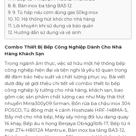
8. Bàn inox ba tầng BA3-12
9. Tủ hấp nấu cơm dùng gas 50kg inox
10. Hệ thống hút khói cho nhà hàng
Lời khuyên khi sử dụng và bảo quản
Hướng dẫn sử dụng và vệ sinh
Combo Thiết Bị Bếp Công Nghiệp Dành Cho Nhà
Hàng Khách Sạn
Trong ngành ẩm thực, việc sở hữu một hệ thống bếp
công nghiệp hiện đại và tiện nghi là yếu tố quan trọng
để đảm bảo hiệu suất và chất lượng phục vụ. Bài viết
dưới đây sẽ giới thiệu chi tiết về combo thiết bị bếp
công nghiệp lý tưởng cho nhà hàng, khách sạn, bao
gồm các sản phẩm chất lượng cao như Máy thái thịt
nhuyễn Mirra300y09 Sirman, Bồn rửa ba chậu inox 304
POSCO, Tủ đông mát 4 cánh Hoshizaki HRF-148MA-S,
Bẫy mỡ cho nhà bếp, Máy sấy nóng đối lưu dạng quay
16 khay, Bếp âu 4 họng Berjaya Ob4gg1bfs-17, Bếp từ 4
mặt ZT4-H8012A Mantru.e, Bàn inox ba tầng BA3-12,