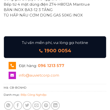
Bếp từ 4 mặt dùng điện ZT4-H8012A Mantru.e
BÀN INOX BA3-12 3 TẦNG
TỦ HẤP NẤU CƠM DÙNG GAS 50KG INOX
Tư vấn miễn phí, vui lòng gọi hotline
1900 0054
Đặt hàng:
096 1213 577
info@auvietcorp.com
Mã:
CB-BCNHD
Danh mục:
Bếp Công Nghiệp