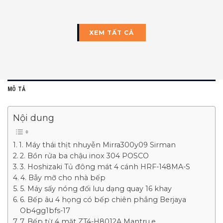
XEM TẤT CẢ
MÔ TẢ
Nội dung
1. Máy thái thịt nhuyễn Mirra300y09 Sirman
2. Bồn rửa ba chậu inox 304 POSCO
3. Hoshizaki Tủ đông mát 4 cánh HRF-148MA-S
4. Bẫy mỡ cho nhà bếp
5. Máy sấy nóng đối lưu dạng quay 16 khay
6. Bếp âu 4 họng có bếp chiên phẳng Berjaya
Ob4gg1bfs-17
7. Bếp từ 4 mặt ZT4-H8012A Mantru.e