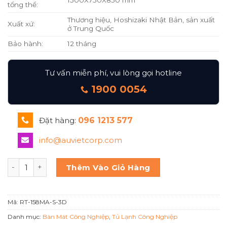
1500X750X850 mm
tổng thể:
Thương hiệu, Hoshizaki Nhật Bản, sản xuất
Xuất xứ:
ở Trung Quốc
Bảo hành:
12 tháng
Tư vấn miễn phí, vui lòng gọi hotline
1900 0054
Đặt hàng:
096 1213 577
info@auvietcorp.com
Hoshizaki Bàn mát 1 cánh 3 ngăn RT-158MA-S-3D số lượng
Thêm Vào Giỏ Hàng
Mã:
RT-158MA-S-3D
Danh mục:
Bàn Mát Công Nghiệp
,
Tủ Lạnh Công Nghiệp