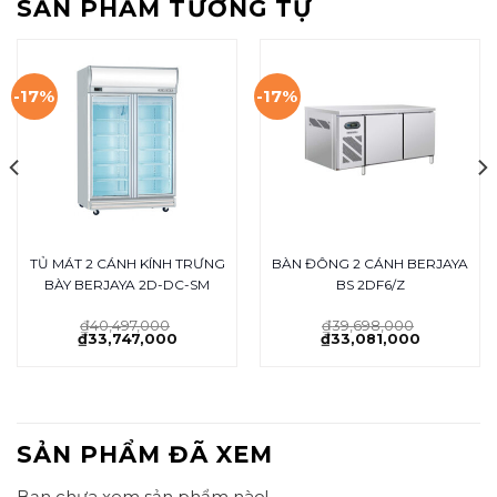
SẢN PHẨM TƯƠNG TỰ
-17%
-17%
TỦ MÁT 2 CÁNH KÍNH TRƯNG
BÀN ĐÔNG 2 CÁNH BERJAYA
BÀY BERJAYA 2D-DC-SM
BS 2DF6/Z
₫
40,497,000
₫
39,698,000
₫
33,747,000
₫
33,081,000
SẢN PHẨM ĐÃ XEM
Bạn chưa xem sản phẩm nào!