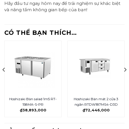
Hãy đầu tư ngay hôm nay để trải nghiệm sự khác biệt
và nâng tầm không gian bếp của bạn!
CÓ THỂ BẠN THÍCH…
Hoshizaki Bàn salad 1m5 RT-
Hoshizaki Bàn mát 2 cửa 3
158MA-S-PR
ngăn RTDW187MS4-D3D
₫
38,893,000
₫
72,446,000