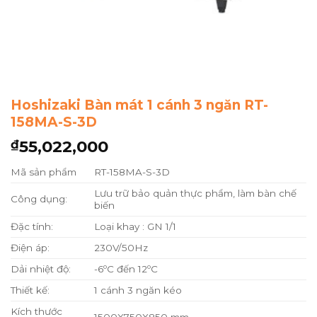
Hoshizaki Bàn mát 1 cánh 3 ngăn RT-
158MA-S-3D
55,022,000
₫
Mã sản phẩm
RT-158MA-S-3D
Lưu trữ bảo quản thực phẩm, làm bàn chế
Công dụng:
biến
Đặc tính:
Loại khay : GN 1/1
Điện áp:
230V/50Hz
Dải nhiệt độ:
-6ºC đến 12ºC
Thiết kế:
1 cánh 3 ngăn kéo
Kích thước