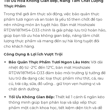
Tối Ưu Hóa Không Gian Bếp, Nâng Tầm Chất Lượng
Thực Phẩm
Trong thế giới ẩm thực sôi động, việc bảo quản thực
phẩm tươi ngon và an toàn là yếu tố then chốt để tạo
nên những món ăn tuyệt hảo. Bàn mát Hoshizaki
RTDW187MS4-D33 chính là giải pháp lưu trữ hoàn hảo,
giúp bạn tối ưu hóa không gian bếp, nâng tầm chất
lượng thực phẩm và mang đến sự hài lòng tuyệt đối
cho khách hàng.
Công Dụng & Lợi Ích Vượt Trội
Bảo Quản Thực Phẩm Tươi Ngon Lâu Hơn:
Với dải
nhiệt độ từ -2ºC đến 12ºC, bàn mát Hoshizaki
RTDW187MS4-D33 đảm bảo môi trường lý tưởng để
lưu trữ đa dạng các loại thực phẩm như thịt, cá, rau
củ, trái cây, sữa, đồ uống… giữ trọn vẹn hương vị và
chất dinh dưỡng.
Tối Ưu Không Gian Bếp:
Thiết kế 1 cánh 6 ngăn kéo
thông minh giúp bạn phân loại và sắp xếp thực
phẩm một cách khoa học, tiết kiệm diện tích và dễ