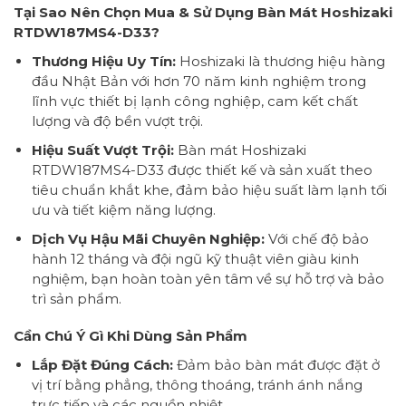
Tại Sao Nên Chọn Mua & Sử Dụng Bàn Mát Hoshizaki
RTDW187MS4-D33?
Thương Hiệu Uy Tín:
Hoshizaki là thương hiệu hàng
đầu Nhật Bản với hơn 70 năm kinh nghiệm trong
lĩnh vực thiết bị lạnh công nghiệp, cam kết chất
lượng và độ bền vượt trội.
Hiệu Suất Vượt Trội:
Bàn mát Hoshizaki
RTDW187MS4-D33 được thiết kế và sản xuất theo
tiêu chuẩn khắt khe, đảm bảo hiệu suất làm lạnh tối
ưu và tiết kiệm năng lượng.
Dịch Vụ Hậu Mãi Chuyên Nghiệp:
Với chế độ bảo
hành 12 tháng và đội ngũ kỹ thuật viên giàu kinh
nghiệm, bạn hoàn toàn yên tâm về sự hỗ trợ và bảo
trì sản phẩm.
Cần Chú Ý Gì Khi Dùng Sản Phẩm
Lắp Đặt Đúng Cách:
Đảm bảo bàn mát được đặt ở
vị trí bằng phẳng, thông thoáng, tránh ánh nắng
trực tiếp và các nguồn nhiệt.