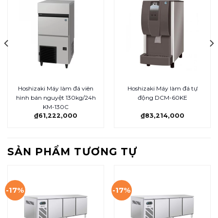
Hoshizaki Máy làm đá viên
Hoshizaki Máy làm đá tự
hình bán nguyệt 130kg/24h
động DCM-60KE
KM-130C
₫
61,222,000
₫
83,214,000
SẢN PHẨM TƯƠNG TỰ
-17%
-17%