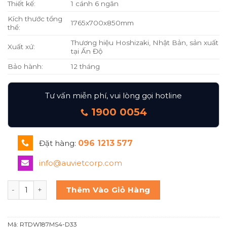
Thiết kế:
1 cánh 6 ngăn
Kích thước tổng
1765x700x850mm
thể:
Thương hiệu Hoshizaki, Nhật Bản, sản xuất
Xuất xứ:
tại Ấn Độ
Bảo hành:
12 tháng
Tư vấn miễn phí, vui lòng gọi hotline
1900 0054
Đặt hàng:
096 1213 577
info@auvietcorp.com
Hoshizaki Bàn mát 1 cửa 6 ngăn RTDW187MS4-D33 số lượ
Thêm Vào Giỏ Hàng
Mã:
RTDW187MS4-D33