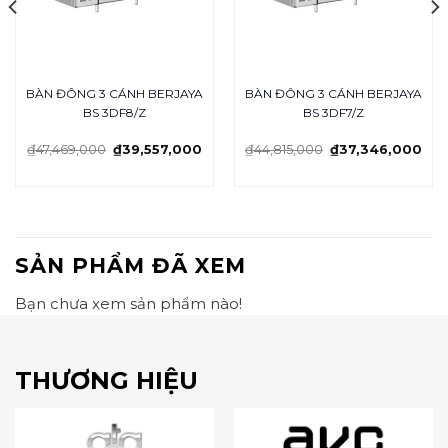
BÀN ĐÔNG 3 CÁNH BERJAYA
BÀN ĐÔNG 3 CÁNH BERJAYA
BS 3DF8/Z
BS 3DF7/Z
₫
47,469,000
₫
39,557,000
₫
44,815,000
₫
37,346,000
SẢN PHẨM ĐÃ XEM
Bạn chưa xem sản phẩm nào!
THƯƠNG HIỆU