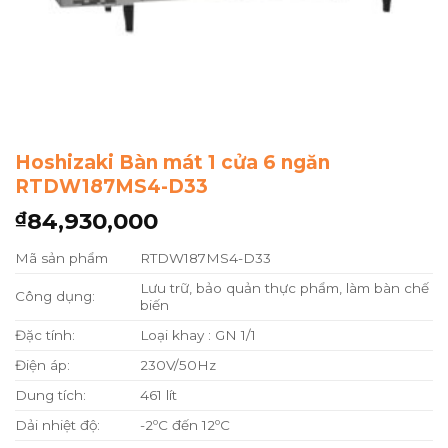
Hoshizaki Bàn mát 1 cửa 6 ngăn
RTDW187MS4-D33
84,930,000
₫
Mã sản phẩm
RTDW187MS4-D33
Lưu trữ, bảo quản thực phẩm, làm bàn chế
Công dụng:
biến
Đặc tính:
Loại khay : GN 1/1
Điện áp:
230V/50Hz
Dung tích:
461 lít
Dải nhiệt độ:
-2ºC đến 12ºC