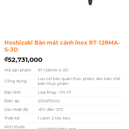
Hoshizaki Bàn mát cánh inox RT-128MA-
S-3D
52,731,000
₫
Mã sản phẩm
RT-128MA-S-3D
Lưu trữ bảo quản thực phẩm, làm bàn chế
Công dụng:
biến thực phẩm
Đặc tính:
Loại khay : GN 1/1
Điện áp:
230V/50Hz
Dải nhiệt độ:
-6ºC đến 12ºC
Thiết kế:
1 cánh 3 hộc kéo
Kích thước