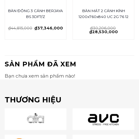
BÀN ĐÔNG 3 CÁNH BERJAYA
BÀN MÁT 2 CÁNH KÍNH
BS 3DF7/Z
1200x760x840 UC 2G 76 12
₫
44,815,000
₫
37,346,000
₫
30,206,000
₫
28,530,000
SẢN PHẨM ĐÃ XEM
Bạn chưa xem sản phẩm nào!
THƯƠNG HIỆU