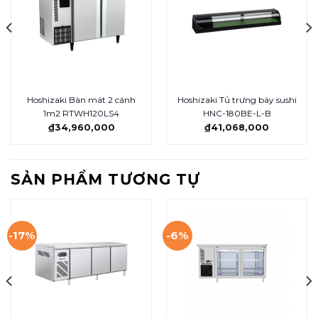
Hoshizaki Bàn mát 2 cánh
Hoshizaki Tủ trưng bày sushi
1m2 RTWH120LS4
HNC-180BE-L-B
₫
34,960,000
₫
41,068,000
SẢN PHẨM TƯƠNG TỰ
-17%
-6%