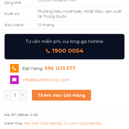
1200X750X850 mm
tổng thể:
Thương hiệu Hoshizaki, Nhật Bản, sản xuất
Xuất xứ:
tại Trung Quốc
Bảo hành:
12 tháng
Tư vấn miễn phí, vui lòng gọi hotline
1900 0054
Đặt hàng:
096 1213 577
info@auvietcorp.com
Hoshizaki Bàn mát cánh inox RT-128MA-S-3D số lượng
Thêm Vào Giỏ Hàng
Mã:
RT-128MA-S-3D
Danh mục:
Bàn Mát Công Nghiệp
,
Tủ Lạnh Công Nghiệp