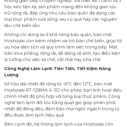
không gian bếp chuyên nghiệp. Với thiết kế 1 cánh và 3
hộc kéo tiện lợi, sản phẩm mang đến không gian lưu
trữ rộng rãi, đáp ứng nhu cầu bảo quản đa dạng các
loại thực phẩm tươi sống, rau củ quả hay các nguyên
liệu chế biến sẵn.
Không chỉ dừng lại ở khả năng bảo quản, bàn mát
Hoshizaki còn kiêm nhiệm vai trò bàn chế biến, giúp tối
ưu hóa diện tích và quy trình làm việc trong bếp. Mặt
bàn inox phẳng, rộng rãi, dễ dàng vệ sinh, tạo điều kiện
lý tưởng cho việc sơ chế, cắt thái hay pha chế.
Công Nghệ Làm Lạnh Tiên Tiến, Tiết Kiệm Năng
Lượng
Sở hữu dải nhiệt độ rộng từ -6°C đến 12°C, bàn mát
Hoshizaki RT-128MA-S-3D cho phép bạn linh hoạt điều
chỉnh nhiệt độ phù hợp với từng loại thực phẩm. Công
nghệ làm lạnh đối lưu bằng quạt gió giúp phân phối
nhiệt độ đồng đều, đảm bảo mọi ngóc ngách trong tủ
đều được làm lạnh hiệu quả.
Bên cạnh đó, hệ thống làm lạnh của Hoshizaki còn