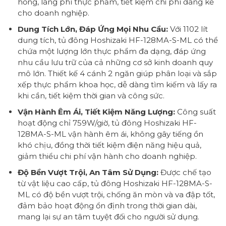
hỏng, lãng phí thực phẩm, tiết kiệm chi phí đáng kể
cho doanh nghiệp.
Dung Tích Lớn, Đáp Ứng Mọi Nhu Cầu:
Với 1102 lít
dung tích, tủ đông Hoshizaki HF-128MA-S-ML có thể
chứa một lượng lớn thực phẩm đa dạng, đáp ứng
nhu cầu lưu trữ của cả những cơ sở kinh doanh quy
mô lớn. Thiết kế 4 cánh 2 ngăn giúp phân loại và sắp
xếp thực phẩm khoa học, dễ dàng tìm kiếm và lấy ra
khi cần, tiết kiệm thời gian và công sức.
Vận Hành Êm Ái, Tiết Kiệm Năng Lượng:
Công suất
hoạt động chỉ 759W/giờ, tủ đông Hoshizaki HF-
128MA-S-ML vận hành êm ái, không gây tiếng ồn
khó chịu, đồng thời tiết kiệm điện năng hiệu quả,
giảm thiểu chi phí vận hành cho doanh nghiệp.
Độ Bền Vượt Trội, An Tâm Sử Dụng:
Được chế tạo
từ vật liệu cao cấp, tủ đông Hoshizaki HF-128MA-S-
ML có độ bền vượt trội, chống ăn mòn và va đập tốt,
đảm bảo hoạt động ổn định trong thời gian dài,
mang lại sự an tâm tuyệt đối cho người sử dụng.