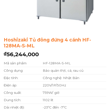
Hoshizaki Tủ đông đứng 4 cánh HF-
128MA-S-ML
56,244,000
₫
Mã sản phẩm
HF-128MA-S-ML
Công dụng:
Bảo quản thịt, cá, rau củ
Đặc tính:
Công nghệ: Nhật Bản
Điện áp:
220V/1P/50Hz
Công suất:
759W/ giờ
Dung tích:
1102 lít
Dải nhiệt độ:
-23ºC đến -7ºC