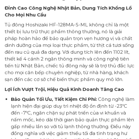
Đỉnh Cao Công Nghệ Nhật Bản, Dung Tích Khổng Lồ
Cho Mọi Nhu Cầu
Tủ đông Hoshizaki HF-128MA-S-ML không chỉ là một
thiết bị lưu trữ thực phẩm thông thường, nó là giải
pháp hoàn hảo để bảo quản trọn vẹn hương vị và chất
dinh dưỡng của mọi loại thực phẩm, từ thịt cá tươi sống
đến rau củ quả đa dạng. Với dung tích lên đến 1102 lít,
thiết kế 4 cánh 2 ngăn thông minh và công nghệ tiên
tiến từ Nhật Bản, chiếc tủ đông này sẽ là trợ thủ đắc lực
cho mọi căn bếp chuyên nghiệp, từ nhà hàng, khách
sạn đến các cơ sở chế biến thực phẩm quy mô lớn.
Lợi Ích Vượt Trội, Hiệu Quả Kinh Doanh Tăng Cao
Bảo Quản Tối Ưu, Tiết Kiệm Chi Phí:
Công nghệ làm
lạnh hiện đại giúp duy trì nhiệt độ ổn định từ -23ºC
đến -7ºC, ngăn chặn sự phát triển của vi khuẩn và
nấm mốc, kéo dài thời gian bảo quản thực phẩm lên
gấp nhiều lần so với tủ lạnh thông thường. Điều này
đồng nghĩa với việc giảm thiểu tối đa tình trạng hư