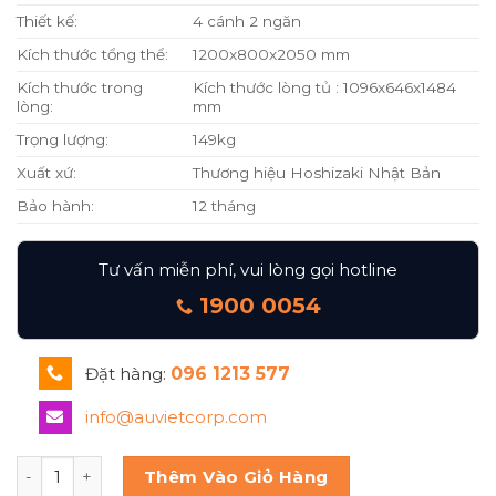
Thiết kế:
4 cánh 2 ngăn
Kích thước tổng thể:
1200x800x2050 mm
Kích thước trong
Kích thước lòng tủ : 1096x646x1484
lòng:
mm
Trọng lượng:
149kg
Xuất xứ:
Thương hiệu Hoshizaki Nhật Bản
Bảo hành:
12 tháng
Tư vấn miễn phí, vui lòng gọi hotline
1900 0054
Đặt hàng:
096 1213 577
info@auvietcorp.com
Hoshizaki Tủ đông đứng 4 cánh HF-128MA-S-ML số lượng
Thêm Vào Giỏ Hàng