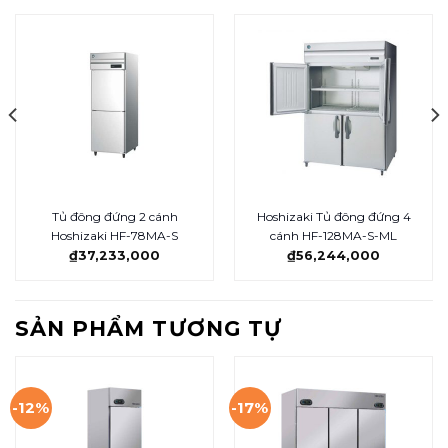
Tủ đông đứng 2 cánh
Hoshizaki Tủ đông đứng 4
Hoshizaki HF-78MA-S
cánh HF-128MA-S-ML
₫
37,233,000
₫
56,244,000
SẢN PHẨM TƯƠNG TỰ
-12%
-17%