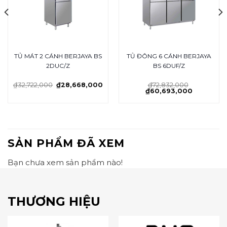
TỦ MÁT 2 CÁNH BERJAYA BS
TỦ ĐÔNG 6 CÁNH BERJAYA
2DUC/Z
BS 6DUF/Z
₫
32,722,000
₫
28,668,000
₫
72,832,000
₫
60,693,000
SẢN PHẨM ĐÃ XEM
Bạn chưa xem sản phẩm nào!
THƯƠNG HIỆU