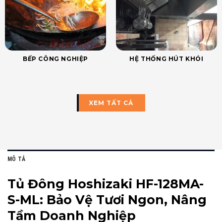
BẾP CÔNG NGHIỆP
HỆ THỐNG HÚT KHÓI
XEM TẤT CẢ
MÔ TẢ
Tủ Đông Hoshizaki HF-128MA-
S-ML: Bảo Vệ Tươi Ngon, Nâng
Tầm Doanh Nghiệp