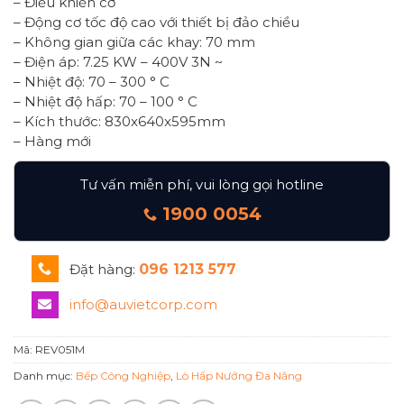
– Điều khiển cơ
– Động cơ tốc độ cao với thiết bị đảo chiều
– Không gian giữa các khay: 70 mm
– Điện áp: 7.25 KW – 400V 3N ~
– Nhiệt độ: 70 – 300 ° C
– Nhiệt độ hấp: 70 – 100 ° C
– Kích thước: 830x640x595mm
– Hàng mới
Tư vấn miễn phí, vui lòng gọi hotline
1900 0054
Đặt hàng:
096 1213 577
info@auvietcorp.com
Mã:
REV051M
Danh mục:
Bếp Công Nghiệp
,
Lò Hấp Nướng Đa Năng