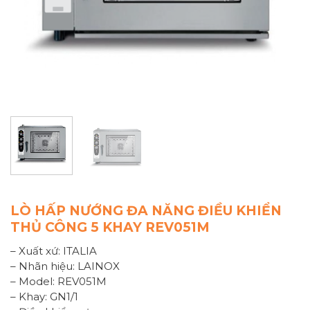
LÒ HẤP NƯỚNG ĐA NĂNG ĐIỀU KHIỂN
THỦ CÔNG 5 KHAY REV051M
– Xuất xứ: ITALIA
– Nhãn hiệu: LAINOX
– Model: REV051M
– Khay: GN1/1