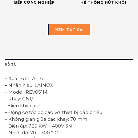
BẾP CÔNG NGHIỆP
HỆ THỐNG HÚT KHÓI
XEM TẤT CẢ
MÔ TẢ
– Xuất xứ: ITALIA
– Nhãn hiệu: LAINOX
– Model: REV051M
– Khay: GN1/1
– Điều khiển cơ
– Động cơ tốc độ cao với thiết bị đảo chiều
– Không gian giữa các khay: 70 mm
– Điện áp: 7.25 KW – 400V 3N ~
– Nhiệt độ: 70 – 300 ° C