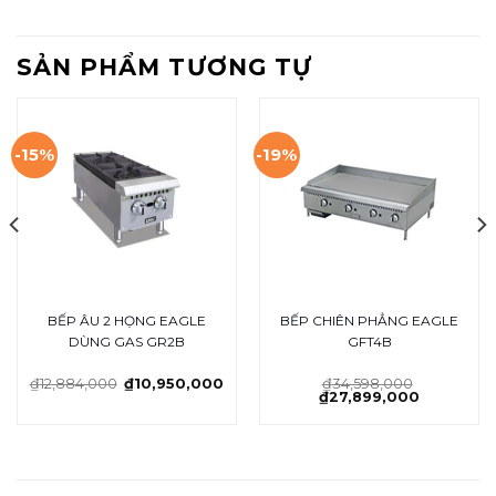
SẢN PHẨM TƯƠNG TỰ
-15%
-19%
BẾP ÂU 2 HỌNG EAGLE
BẾP CHIÊN PHẲNG EAGLE
DÙNG GAS GR2B
GFT4B
₫
12,884,000
₫
10,950,000
₫
34,598,000
₫
27,899,000