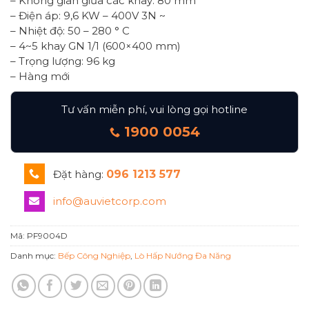
– Không gian giữa các khay: 80 mm
– Điện áp: 9,6 KW – 400V 3N ~
– Nhiệt độ: 50 – 280 ° C
– 4~5 khay GN 1/1 (600×400 mm)
– Trọng lượng: 96 kg
– Hàng mới
Tư vấn miễn phí, vui lòng gọi hotline
1900 0054
Đặt hàng:
096 1213 577
info@auvietcorp.com
Mã:
PF9004D
Danh mục:
Bếp Công Nghiệp
,
Lò Hấp Nướng Đa Năng