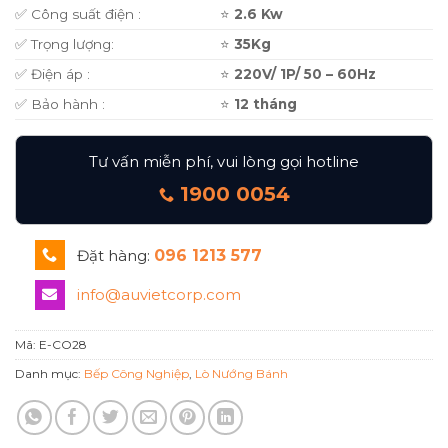
✅ Công suất điện :
⭐
2.6 Kw
✅ Trọng lượng:
⭐
35Kg
✅ Điện áp :
⭐
220V/ 1P/ 50 – 60Hz
✅ Bảo hành :
⭐
12 tháng
Tư vấn miễn phí, vui lòng gọi hotline
1900 0054
Đặt hàng:
096 1213 577
info@auvietcorp.com
Mã:
E-CO28
Danh mục:
Bếp Công Nghiệp
,
Lò Nướng Bánh