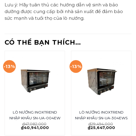
Lưu ý: Hãy tuân thủ các hướng dẫn vệ sinh và bảo
dưỡng được cung cấp bởi nhà sản xuất để đảm bảo
sức mạnh và tuổi thọ của lò nướng.
CÓ THỂ BẠN THÍCH…
-13%
-13%
LÒ NƯỚNG INOXTREND
LÒ NƯỚNG INOXTREND
NHẬP KHẨU SN-UA-004EW
NHẬP KHẨU SN-UA-304EWS
₫
47,082,000
₫
29,494,000
₫
40,941,000
₫
25,647,000