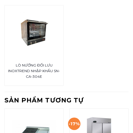
LÒ NƯỚNG ĐỐI LƯU
INOXTREND NHẬP KHẨU SN-
CA-304E
SẢN PHẨM TƯƠNG TỰ
-17%