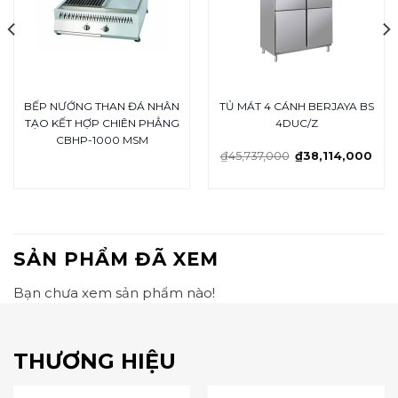
BẾP NƯỚNG THAN ĐÁ NHÂN
TỦ MÁT 4 CÁNH BERJAYA BS
TẠO KẾT HỢP CHIÊN PHẲNG
4DUC/Z
CBHP-1000 MSM
₫
45,737,000
₫
38,114,000
SẢN PHẨM ĐÃ XEM
Bạn chưa xem sản phẩm nào!
THƯƠNG HIỆU