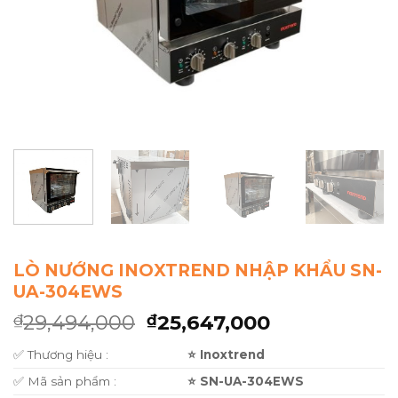
LÒ NƯỚNG INOXTREND NHẬP KHẨU SN-
UA-304EWS
29,494,000
25,647,000
₫
₫
✅ Thương hiệu :
⭐ Inoxtrend
✅ Mã sản phẩm :
⭐ SN-UA-304EWS