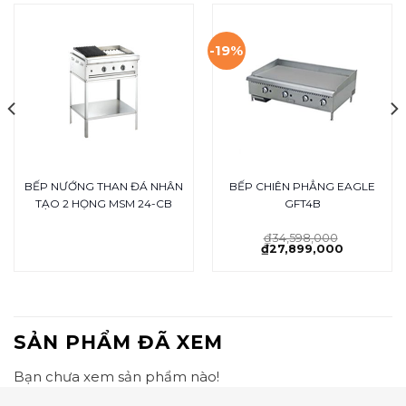
-19%
BẾP NƯỚNG THAN ĐÁ NHÂN
BẾP CHIÊN PHẲNG EAGLE
TẠO 2 HỌNG MSM 24-CB
GFT4B
₫
34,598,000
₫
27,899,000
SẢN PHẨM ĐÃ XEM
Bạn chưa xem sản phẩm nào!