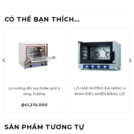
CÓ THỂ BẠN THÍCH…
Lò nướng đối lưu Roller grill 4
LÒ HẤP NƯỚNG ĐA NĂNG 4
khay Fc60tq
KHAY ĐIỀU KHIỂN BẰNG CƠ
₫
41,210,000
SẢN PHẨM TƯƠNG TỰ