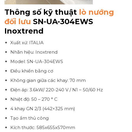
Thông số kỹ thuật
lò nướng
đối lưu
SN-UA-304EWS
Inoxtrend
Xuất xứ: ITALIA
Nhãn hiệu: Inoxtrend
Model: SN-UA-304EWS
Điều khiển bằng cơ
Không gian giữa các khay: 70 mm
Điện áp: 3.6kW/ 220-240 V / N1 ~ 50/60 Hz
Nhiệt độ: 50 – 270 ° C
4 khay GN 2/3 (442×325 mm)
Tạo ẩm thủ công
Kích thước: 585x655x570mm