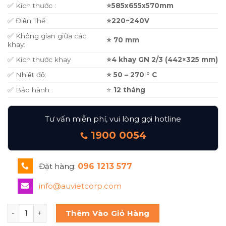
✅ Kích thước :
⭐585x655x570mm
✅ Điện Thế:
⭐220~240V
✅ Không gian giữa các
⭐ 70 mm
khay:
✅ Kích thước khay
⭐4 khay GN 2/3 (442×325 mm)
✅ Nhiệt độ:
⭐ 50 – 270 ° C
✅ Bảo hành :
⭐
12 tháng
Tư vấn miễn phí, vui lòng gọi hotline
1900 0054
Đặt hàng:
096 1213 577
info@auvietcorp.com
LÒ NƯỚNG INOXTREND NHẬP KHẨU SN-UA-304EWS số lượ
Thêm Vào Giỏ Hàng