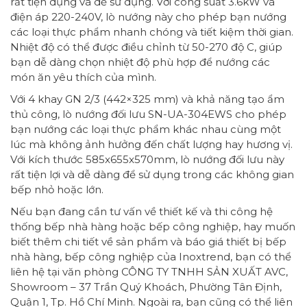
rất tiện dụng và dễ sử dụng. Với công suất 3.6kW và
điện áp 220-240V, lò nướng này cho phép bạn nướng
các loại thực phẩm nhanh chóng và tiết kiệm thời gian.
Nhiệt độ có thể được điều chỉnh từ 50-270 độ C, giúp
bạn dễ dàng chọn nhiệt độ phù hợp để nướng các
món ăn yêu thích của mình.
Với 4 khay GN 2/3 (442×325 mm) và khả năng tạo ẩm
thủ công, lò nướng đối lưu SN-UA-304EWS cho phép
bạn nướng các loại thực phẩm khác nhau cùng một
lúc mà không ảnh hưởng đến chất lượng hay hương vị.
Với kích thước 585x655x570mm, lò nướng đối lưu này
rất tiện lợi và dễ dàng để sử dụng trong các không gian
bếp nhỏ hoặc lớn.
Nếu bạn đang cần tư vấn về thiết kế và thi công hệ
thống bếp nhà hàng hoặc bếp công nghiệp, hay muốn
biết thêm chi tiết về sản phẩm và báo giá thiết bị bếp
nhà hàng, bếp công nghiệp của Inoxtrend, bạn có thể
liên hệ tại văn phòng CÔNG TY TNHH SẢN XUẤT AVC,
Showroom – 37 Trần Quý Khoách, Phường Tân Định,
Quận 1, Tp. Hồ Chí Minh. Ngoài ra, bạn cũng có thể liên