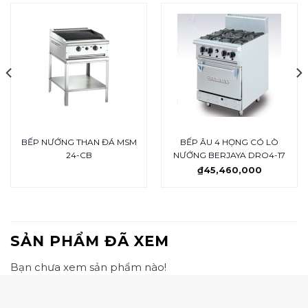
BẾP NƯỚNG THAN ĐÁ MSM
BẾP ÂU 4 HỌNG CÓ LÒ
24-CB
NƯỚNG BERJAYA DRO4-17
₫
45,460,000
SẢN PHẨM ĐÃ XEM
Bạn chưa xem sản phẩm nào!