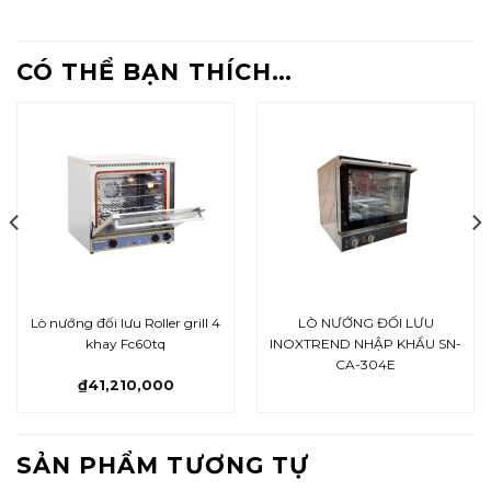
CÓ THỂ BẠN THÍCH…
Lò nướng đối lưu Roller grill 4
LÒ NƯỚNG ĐỐI LƯU
khay Fc60tq
INOXTREND NHẬP KHẨU SN-
CA-304E
₫
41,210,000
SẢN PHẨM TƯƠNG TỰ