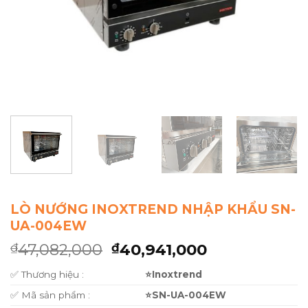
LÒ NƯỚNG INOXTREND NHẬP KHẨU SN-
UA-004EW
47,082,000
40,941,000
₫
₫
✅ Thương hiệu :
⭐Inoxtrend
✅ Mã sản phẩm :
⭐
SN-UA-004EW