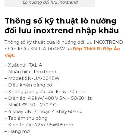
Lò nướng đối lưu inoxtrend
Thông số kỹ thuật lò nướng
đối lưu inoxtrend nhập khẩu
Thông số kỹ thuật của lò nướng đối lưu INOXTREND
nhập khẩu SN-UA-004EW tại
Bếp Thiết Bị Bếp Âu
Việt
:
– Xuất xứ: ITALIA
– Nhãn hiệu: Inoxtrend
– Model: SN-UA-004EW
– Điều khiển bằng cơ
– Không gian giữa các khay: 70 mm
– Điện áp: 4.9kW/ 400 V 3N ~ 50/60 Hz
– Nhiệt độ: 50 – 270 ° C
– 4 khay GN 1/1 hoặc 4 khay 60×40
– Tạo ẩm thủ công
– Kích thước: 725x715x605mm
– Hàng mới