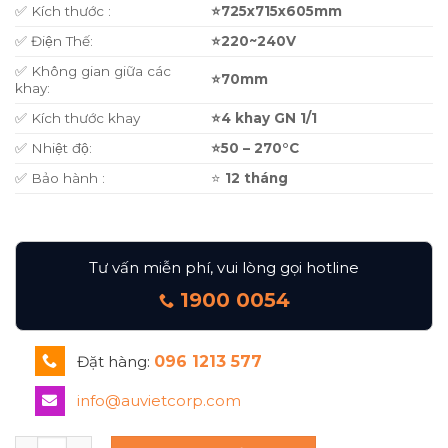
✅ Kích thước :
⭐
725x715x605mm
✅ Điện Thế:
⭐
220~240V
✅ Không gian giữa các
⭐
70mm
khay:
✅ Kích thước khay
⭐
4 khay GN 1/1
✅ Nhiệt độ:
⭐
50 – 270°C
✅ Bảo hành :
⭐
12 tháng
Tư vấn miễn phí, vui lòng gọi hotline
1900 0054
Đặt hàng:
096 1213 577
info@auvietcorp.com
LÒ NƯỚNG INOXTREND NHẬP KHẨU SN-UA-004EW số lượn