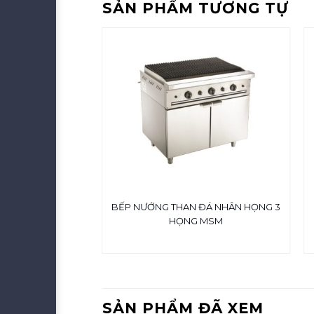
SẢN PHẨM TƯƠNG TỰ
Á NHÂN TẠO KẾT
BẾP NƯỚNG THAN ĐÁ NHÂN HỌNG 3
 CBHP-1000 MSM
HỌNG MSM
SẢN PHẨM ĐÃ XEM