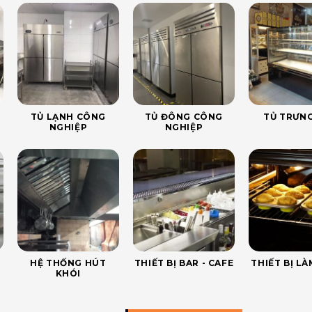
TỦ LẠNH CÔNG
TỦ ĐÔNG CÔNG
TỦ TRƯNG
NGHIỆP
NGHIỆP
HỆ THỐNG HÚT
THIẾT BỊ BAR - CAFE
THIẾT BỊ L
KHÓI