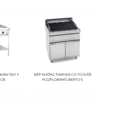
NHÂN TẠO 3
BẾP NƯỚNG THAN ĐÁ CÓ TỦ DƯỚI
-CB
PLG/PLG80M/G BERTO’S