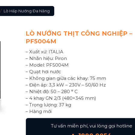
/
Lò Hấp Nướng Đa Năng
LÒ NƯỚNG THỊT CÔNG NGHIỆP –
PF5004M
– Xuất xứ: ITALIA
– Nhãn hiệu: Piron
– Model: PF5004M
– Quạt hơi nước
– Không gian giữa các khay: 75 mm
– Điện áp: 3,3 kW – 230V – 50/60 Hz
– Nhiệt độ: 50 – 280 ° C
– 4 khay GN 2/3 (480×345 mm)
– Trọng lượng: 37 kg
– Hàng mới
Tư vấn miễn phí, vui lòng gọi hotline