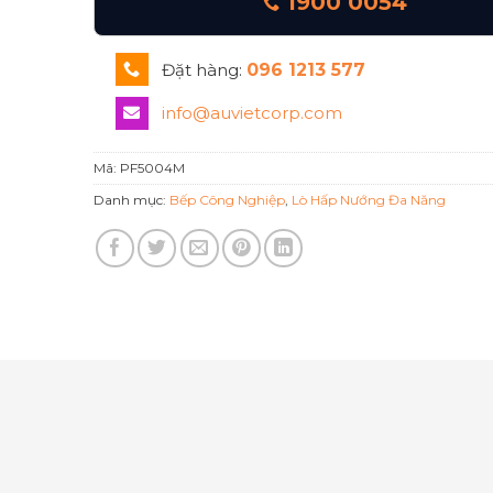
1900 0054
Đặt hàng:
096 1213 577
info@auvietcorp.com
Mã:
PF5004M
Danh mục:
Bếp Công Nghiệp
,
Lò Hấp Nướng Đa Năng