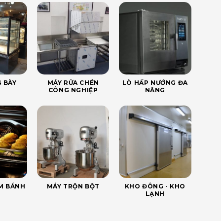
 BÀY
MÁY RỬA CHÉN
LÒ HẤP NƯỚNG ĐA
CÔNG NGHIỆP
NĂNG
ÀM BÁNH
MÁY TRỘN BỘT
KHO ĐÔNG - KHO
LẠNH