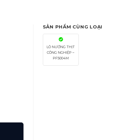
SẢN PHẨM CÙNG LOẠI
LÒ NƯỚNG THỊT
CÔNG NGHIỆP –
PF5004M