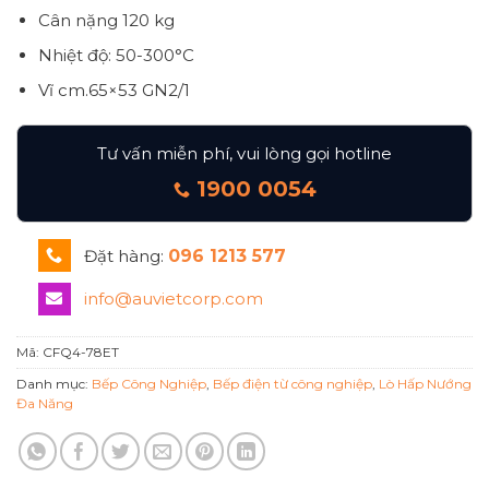
Cân nặng
120 kg
Nhiệt độ: 50-300°C
Vĩ cm.65×53 GN2/1
Tư vấn miễn phí, vui lòng gọi hotline
1900 0054
Đặt hàng:
096 1213 577
info@auvietcorp.com
Mã:
CFQ4-78ET
Danh mục:
Bếp Công Nghiệp
,
Bếp điện từ công nghiệp
,
Lò Hấp Nướng
Đa Năng