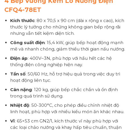
4 Bếp Vuông Kèm Lò Nướng Điện
CFQ4-78ET
Kích thước
: 80 x 70,5 x 90 cm (dài x rộng x cao), kích
thước lý tưởng cho những không gian bếp rộng rãi
nhưng vẫn tiết kiệm diện tích.
Công suất điện
: 15,4 kW, giúp bếp hoạt động mạnh
mẽ và nhanh chóng, giảm thiểu thời gian nấu nướng.
Điện áp
: 400V~3N, phù hợp với hầu hết các hệ
thống điện công nghiệp hiện nay.
Tần số
: 50/60 Hz, hỗ trợ hiệu quả trong việc duy trì
hoạt động liên tục.
Cân nặng
: 120 kg, giúp bếp chắc chắn và ổn định
trong quá trình sử dụng.
Nhiệt độ
: 50-300°C, cho phép điều chỉnh nhiệt độ
linh hoạt, phù hợp với nhiều kiểu món ăn khác nhau.
Vĩ
: 65×53 cm GN2/1, kích thước vĩ này phù hợp với
các loại chảo nướng và khay hấp tiêu chuẩn, thuận