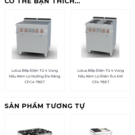
CÓ THỂ BẠN THÍCH…
Lotus Bếp Điện Từ 4 Vùng
Lotus Bếp Điện Từ 4 Vùng
Nấu Kèm Lò Nướng Đa Năng
Nấu Kèm Lò Điện 15,4 kW
CFC4-78ET
CF4-78ET
SẢN PHẨM TƯƠNG TỰ