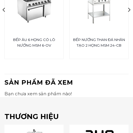
BẾP ÂU 6 HỌNG CÓ LÒ
BẾP NƯỚNG THAN ĐÁ NHÂN
NƯỚNG MSM 6-OV
TẠO 2 HỌNG MSM 24-CB
SẢN PHẨM ĐÃ XEM
Bạn chưa xem sản phẩm nào!
THƯƠNG HIỆU