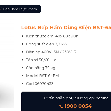
/
Bếp Hầm Thực Phẩm
Lotus Bếp Hầm Dùng Điện BST-6
Kích thước
cm. 40x 60x 90h
Công suất điện
3,3 kW
Điện áp
400V~3N / 230V~3
Tần số
50/60 Hz
Cân nặng
75 kg
Model BST-64EM
Cod 06070433
Tư vấn miễn phí, vui lòng gọi hotline
1900 0054