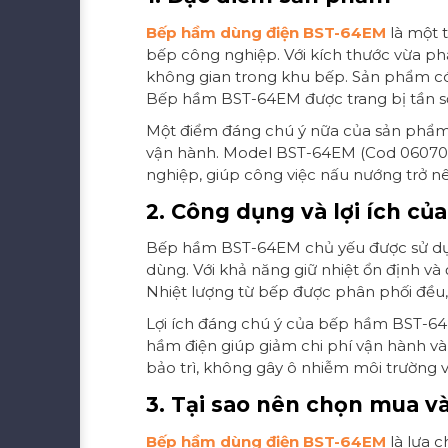
Bếp hầm dùng điện BST-64EM
là một t
bếp công nghiệp. Với kích thước vừa ph
không gian trong khu bếp. Sản phẩm có
Bếp hầm BST-64EM được trang bị tần số 5
Một điểm đáng chú ý nữa của sản phẩm l
vận hành. Model BST-64EM (Cod 0607043
nghiệp, giúp công việc nấu nướng trở 
2. Công dụng và lợi ích c
Bếp hầm BST-64EM chủ yếu được sử dụng 
dùng. Với khả năng giữ nhiệt ổn định và
Nhiệt lượng từ bếp được phân phối đều
Lợi ích đáng chú ý của bếp hầm BST-64E
hầm điện giúp giảm chi phí vận hành và 
bảo trì, không gây ô nhiễm môi trường 
3. Tại sao nên chọn mua v
Bếp hầm dùng điện BST-64EM
là lựa 