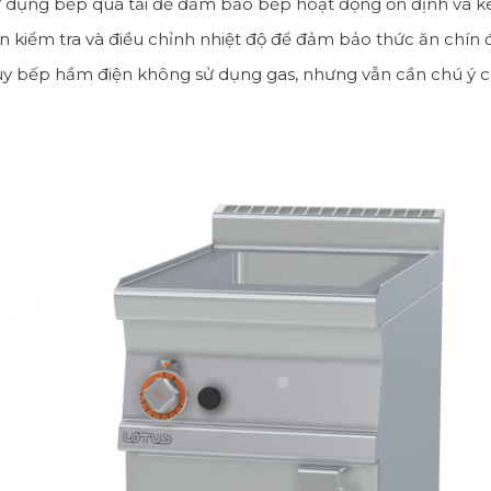
 dụng bếp quá tải để đảm bảo bếp hoạt động ổn định và kéo
 kiểm tra và điều chỉnh nhiệt độ để đảm bảo thức ăn chín 
y bếp hầm điện không sử dụng gas, nhưng vẫn cần chú ý cá