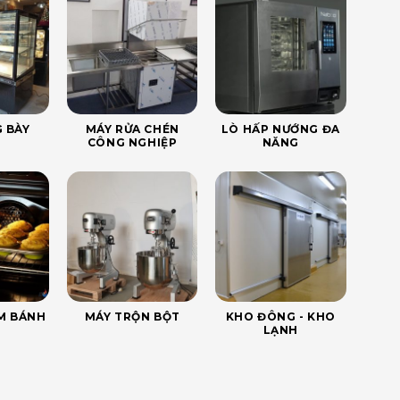
 BÀY
MÁY RỬA CHÉN
LÒ HẤP NƯỚNG ĐA
CÔNG NGHIỆP
NĂNG
ÀM BÁNH
MÁY TRỘN BỘT
KHO ĐÔNG - KHO
LẠNH