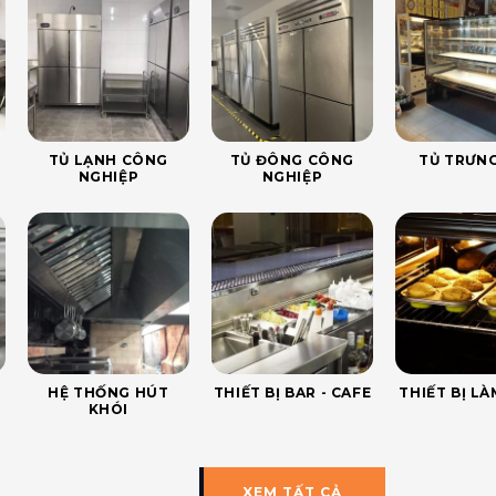
TỦ LẠNH CÔNG
TỦ ĐÔNG CÔNG
TỦ TRƯNG
NGHIỆP
NGHIỆP
HỆ THỐNG HÚT
THIẾT BỊ BAR - CAFE
THIẾT BỊ L
KHÓI
XEM TẤT CẢ