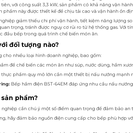
ớc tiên, với công suất 3,3 kW, sản phẩm có khả năng vận 
 phẩm này được thiết kế để chịu tải cao và vận hành ổn định
iệp giảm thiểu chi phí vận hành, tiết kiệm năng lượng so v
an trọng, tránh được nguy cơ rủi ro từ hệ thống gas. Với t
ác đầu bếp trong quá trình chế biến món ăn.
ới đối tượng nào?
ng cho nhiều loại hình doanh nghiệp, bao gồm:
ầm để chế biến các món ăn như súp, nước dùng, hầm xương
 thực phẩm quy mô lớn cần một thiết bị nấu nướng mạnh mẽ
ring:
Bếp hầm điện BST-64EM đáp ứng nhu cầu nấu nướng vớ
g sản phẩm?
ghiệp cần chú ý một số điểm quan trọng để đảm bảo an t
ng, hãy đảm bảo nguồn điện cung cấp cho bếp phù hợp với 