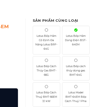
SẢN PHẨM CÙNG LOẠI
4EM
Lotus Bếp Hầm
Lotus Bếp Hầm
Cố Định Đa
Dùng Điện BST-
Năng Lotus BRF-
64EM
64G
Lotus Bếp Cách
Lotus Bếp cách
Thủy Gas BMT-
thủy dùng gas
66G
BMT-64G
Lotus Bếp Cách
Lotus Model
Thuỷ BMT-66EM
BMT-64EM Bếp
3,1 kW
Cách Thuỷ 1 Pha