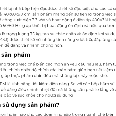
hiết bị nhà bếp hiện đại, được thiết kế đặc biệt cho các cơ
ải 40x60x90 cm, sản phẩm mang đến sự tiện lợi trong việc
 công suất điện 3,3 kW và hoạt động ở điện áp 400V
3N hoặ
0/60 Hz, giúp thiết bị hoạt động ổn định và hiệu quả trong 
à trọng lượng 75 kg, tạo sự chắc chắn và ổn định khi sử dụ
3) được thiết kế với những tính năng vượt trội, đáp ứng c
nên dễ dàng và nhanh chóng hơn.
ủa sản phẩm
trong việc chế biến các món ăn yêu cầu nấu lâu, hầm từ t
 điều chỉnh nhiệt độ chính xác, bếp hầm giúp bạn tiết kiệm
, giúp thực phẩm chín đều mà không bị cháy hoặc khô.
M là tính năng tiết kiệm điện năng. So với các bếp hầm s
dễ dàng điều chỉnh nhiệt độ mà không cần phải lo lắng về an
và bảo vệ sức khỏe cho người sử dụng.
à sử dụng sản phẩm?
chọn hoàn hảo cho các doanh nghiệp trong ngành chế biến 