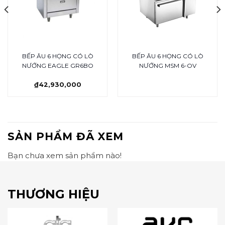
BẾP ÂU 6 HỌNG CÓ LÒ
BẾP ÂU 6 HỌNG CÓ LÒ
NƯỚNG EAGLE GR6BO
NƯỚNG MSM 6-OV
₫
42,930,000
SẢN PHẨM ĐÃ XEM
Bạn chưa xem sản phẩm nào!
THƯƠNG HIỆU