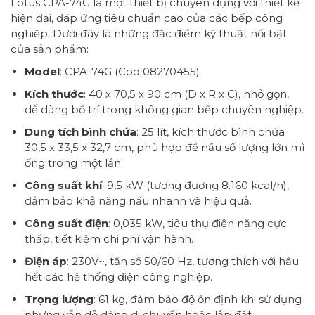
Lotus CPA-74G là một thiết bị chuyên dụng với thiết kế
hiện đại, đáp ứng tiêu chuẩn cao của các bếp công
nghiệp. Dưới đây là những đặc điểm kỹ thuật nổi bật
của sản phẩm:
Model
: CPA-74G (Cod 08270455)
Kích thước
: 40 x 70,5 x 90 cm (D x R x C), nhỏ gọn,
dễ dàng bố trí trong không gian bếp chuyên nghiệp.
Dung tích bình chứa
: 25 lít, kích thước bình chứa
30,5 x 33,5 x 32,7 cm, phù hợp để nấu số lượng lớn mì
ống trong một lần.
Công suất khí
: 9,5 kW (tương đương 8.160 kcal/h),
đảm bảo khả năng nấu nhanh và hiệu quả.
Công suất điện
: 0,035 kW, tiêu thụ điện năng cực
thấp, tiết kiệm chi phí vận hành.
Điện áp
: 230V~, tần số 50/60 Hz, tương thích với hầu
hết các hệ thống điện công nghiệp.
Trọng lượng
: 61 kg, đảm bảo độ ổn định khi sử dụng
nhưng vẫn dễ dàng di chuyển hoặc lắp đặt.