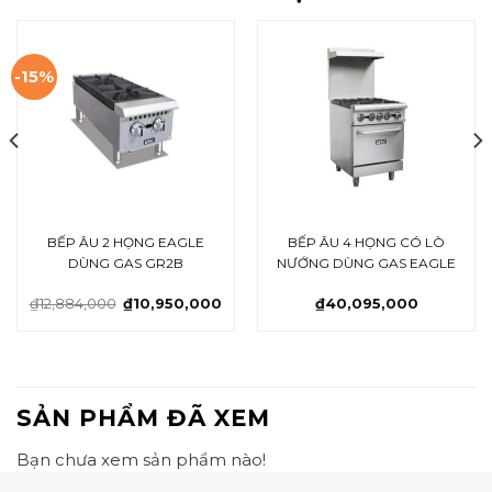
-15%
BẾP ÂU 2 HỌNG EAGLE
BẾP ÂU 4 HỌNG CÓ LÒ
DÙNG GAS GR2B
NƯỚNG DÙNG GAS EAGLE
₫
12,884,000
₫
10,950,000
₫
40,095,000
SẢN PHẨM ĐÃ XEM
Bạn chưa xem sản phẩm nào!