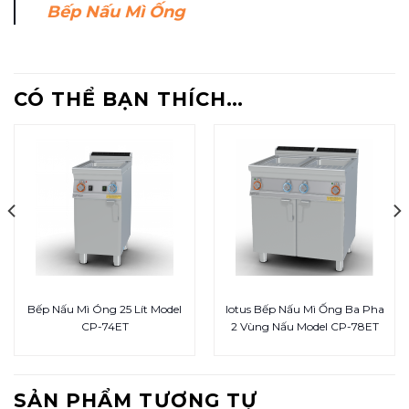
Bếp Nấu Mì Ống
CÓ THỂ BẠN THÍCH…
Bếp Nấu Mì Óng 25 Lít Model
lotus Bếp Nấu Mì Ống Ba Pha
CP-74ET
2 Vùng Nấu Model CP-78ET
SẢN PHẨM TƯƠNG TỰ