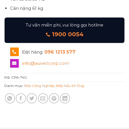
Cân nặng
61 kg
Tư vấn miễn phí, vui lòng gọi hotline
1900 0054
Đặt hàng:
096 1213 577
info@auvietcorp.com
Mã:
CPA-74G
Danh mục:
Bếp Công Nghiệp
,
Bếp Nấu Mì Ống