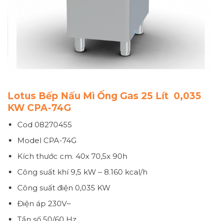
Lotus Bếp Nấu Mì Ống Gas 25 Lít 0,035
KW CPA-74G
Cod 08270455
Model CPA-74G
Kích thước
cm. 40x 70,5x 90h
Công suất khí
9,5 kW – 8.160 kcal/h
Công suất điện
0,035 KW
Điện áp
230V~
Tần số
50/60 Hz