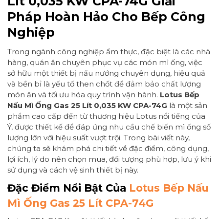
Lít 0,035 KW CPA-74G Giải
Pháp Hoàn Hảo Cho Bếp Công
Nghiệp
Trong ngành công nghiệp ẩm thực, đặc biệt là các nhà
hàng, quán ăn chuyên phục vụ các món mì ống, việc
sở hữu một thiết bị nấu nướng chuyên dụng, hiệu quả
và bền bỉ là yếu tố then chốt để đảm bảo chất lượng
món ăn và tối ưu hóa quy trình vận hành.
Lotus Bếp
Nấu Mì Ống Gas 25 Lít 0,035 KW CPA-74G
là một sản
phẩm cao cấp đến từ thương hiệu Lotus nổi tiếng của
Ý, được thiết kế để đáp ứng nhu cầu chế biến mì ống số
lượng lớn với hiệu suất vượt trội. Trong bài viết này,
chúng ta sẽ khám phá chi tiết về đặc điểm, công dụng,
lợi ích, lý do nên chọn mua, đối tượng phù hợp, lưu ý khi
sử dụng và cách vệ sinh thiết bị này.
Đặc Điểm Nổi Bật Của
Lotus Bếp Nấu
Mì Ống Gas 25 Lít CPA-74G