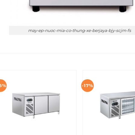
may-ep-nuoc-mia-co-thung-xe-berjaya-bjy-scjm-fs
16%
-17%