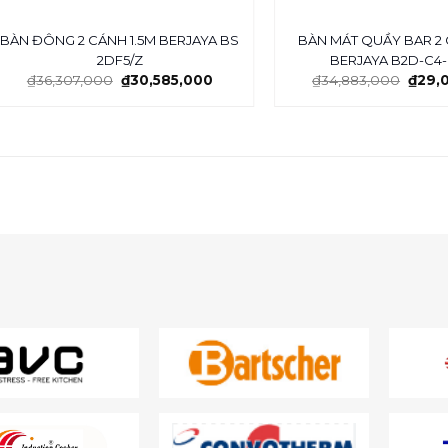
BÀN ĐÔNG 2 CÁNH 1.5M BERJAYA BS
BÀN MÁT QUẦY BAR 2 
2DF5/Z
BERJAYA B2D-C4-
₫
36,307,000
₫
30,585,000
₫
34,883,000
₫
29,