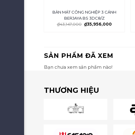
ÍNH TRƯNG BÀY
BÀN MÁT CÔNG NGHIỆP 3 CÁNH
D/DC/SM
BERJAYA BS 3DC8/Z
23,242,000
₫
43,147,000
₫
35,956,000
SẢN PHẨM ĐÃ XEM
Bạn chưa xem sản phẩm nào!
THƯƠNG HIỆU