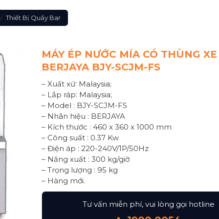
/
Thiết Bị Quầy Bar
MÁY ÉP NƯỚC MÍA CÓ THÙNG XE
BERJAYA BJY-SCJM-FS
– Xuất xứ: Malaysia;
– Lắp ráp: Malaysia;
– Model : BJY-SCJM-FS
– Nhãn hiệu : BERJAYA
– Kích thước : 460 x 360 x 1000 mm
– Công suất : 0.37 Kw
– Điện áp : 220-240V/1P/50Hz
– Năng xuất : 300 kg/giờ
– Trọng lượng : 95 kg
– Hàng mới.
Tư vấn miễn phí, vui lòng gọi hotline