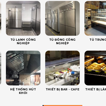
TỦ LẠNH CÔNG
TỦ ĐÔNG CÔNG
TỦ TRƯNG
NGHIỆP
NGHIỆP
HỆ THỐNG HÚT
THIẾT BỊ BAR - CAFE
THIẾT BỊ L
KHÓI