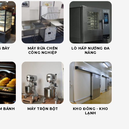
 BÀY
MÁY RỬA CHÉN
LÒ HẤP NƯỚNG ĐA
CÔNG NGHIỆP
NĂNG
ÀM BÁNH
MÁY TRỘN BỘT
KHO ĐÔNG - KHO
LẠNH