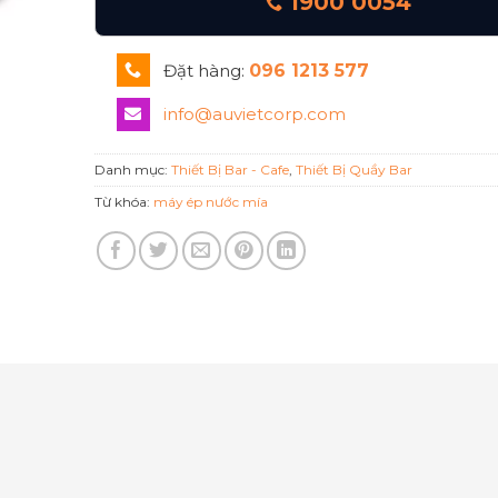
1900 0054
Đặt hàng:
096 1213 577
info@auvietcorp.com
Danh mục:
Thiết Bị Bar - Cafe
,
Thiết Bị Quầy Bar
Từ khóa:
máy ép nước mía