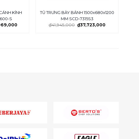
CÁNH KÍNH
TỦ TRƯNG BÀY BÁNH 1500x680x1200
TỦ
600-S
MM SCD-7315S3
069,000
₫
41,945,000
₫
37,723,000