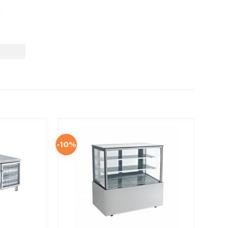
-10%
-17%