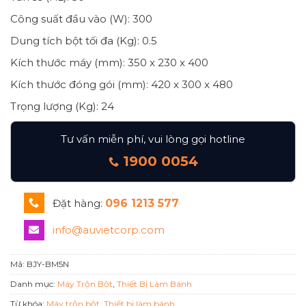
Công suất đầu vào (W): 300
Dung tích bột tối đa (Kg): 0.5
Kích thước máy (mm): 350 x 230 x 400
Kích thước đóng gói (mm): 420 x 300 x 480
Trọng lượng (Kg): 24
Tư vấn miễn phí, vui lòng gọi hotline
1900 0054
Đặt hàng:
096 1213 577
info@auvietcorp.com
Mã:
BJY-BM5N
Danh mục:
Máy Trộn Bột
,
Thiết Bị Làm Bánh
Từ khóa:
Máy trộn bột
,
Thiết bị làm bánh