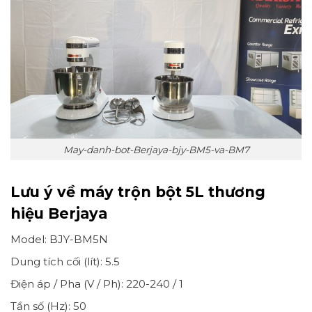
May-danh-bot-Berjaya-bjy-BM5-va-BM7
Lưu ý về máy trộn bột 5L thương
hiệu Berjaya
Model: BJY-BM5N
Dung tích cối (lít): 5.5
Điện áp / Pha (V / Ph): 220-240 / 1
Tần số (Hz): 50