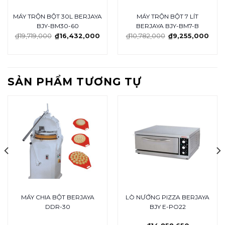
MÁY TRỘN BỘT 30L BERJAYA
MÁY TRỘN BỘT 7 LÍT
BJY-BM30-60
BERJAYA BJY-BM7-B
₫
19,719,000
₫
16,432,000
₫
10,782,000
₫
9,255,000
SẢN PHẨM TƯƠNG TỰ
MÁY CHIA BỘT BERJAYA
LÒ NƯỚNG PIZZA BERJAYA
DDR-30
BJY E-PO22