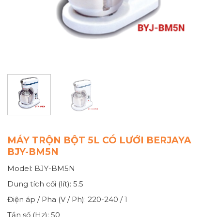
MÁY TRỘN BỘT 5L CÓ LƯỚI BERJAYA
BJY-BM5N
Model: BJY-BM5N
Dung tích cối (lít): 5.5
Điện áp / Pha (V / Ph): 220-240 / 1
Tần số (Hz): 50