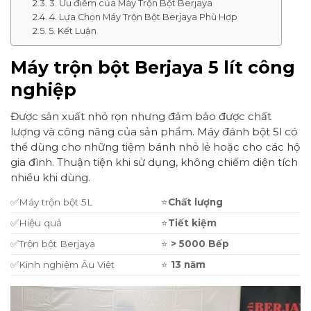
3. Ưu điểm của Máy Trộn Bột Berjaya
4. Lựa Chọn Máy Trộn Bột Berjaya Phù Hợp
5. Kết Luận
Máy trộn bột Berjaya 5 lít công
nghiệp
Được sản xuất nhỏ rọn nhưng đảm bảo được chất
lượng và công năng của sản phẩm. Máy đánh bột 5l có
thể dùng cho những tiệm bánh nhỏ lẻ hoặc cho các hộ
gia đình. Thuận tiện khi sử dụng, không chiếm diện tích
nhiều khi dùng.
✅Máy trộn bột 5L
⭐
Ch
ất lượng
✅Hiệu quả
⭐
Ti
ết kiệm
✅Trộn bột Berjaya
⭐
> 5000 Bếp
✅Kinh nghiệm Âu Việt
⭐
13 n
ăm