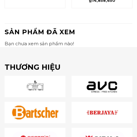
₫
14,858,650
SẢN PHẨM ĐÃ XEM
Bạn chưa xem sản phẩm nào!
THƯƠNG HIỆU