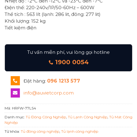
Nhiệt độ : -2°C đến -12°C và -23°C đến -7°C
Điện thế: 220-240v/1P/50-60Hz – 600W
Thể tích : 563 lít (lạnh: 286 lit, đông: 277 lit)
Khối lượng: 152 kg
Tiết kiệm điện
Tư vấn miễn phí, vui lòng gọi hotline
1900 0054
Đặt hàng:
096 1213 577
info@auvietcorp.com
Mã:
HRFW-77LS4
Danh mục:
Tủ Đông Công Nghiệp
,
Tủ Lạnh Công Nghiệp
,
Tủ Mát Công
Nghiệp
Từ khóa:
Tủ đông công nghiệp
,
Tủ lạnh công nghiệp