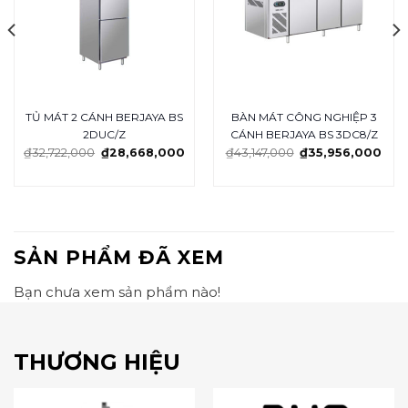
TỦ MÁT 2 CÁNH BERJAYA BS
BÀN MÁT CÔNG NGHIỆP 3
2DUC/Z
CÁNH BERJAYA BS 3DC8/Z
₫
32,722,000
₫
28,668,000
₫
43,147,000
₫
35,956,000
SẢN PHẨM ĐÃ XEM
Bạn chưa xem sản phẩm nào!
THƯƠNG HIỆU