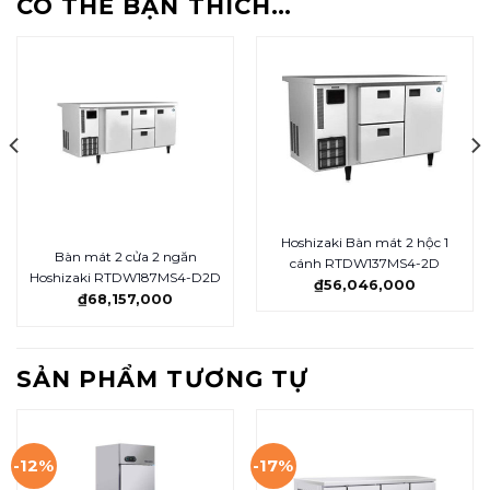
CÓ THỂ BẠN THÍCH…
Hoshizaki Bàn mát 2 hộc 1
Bàn mát 2 cửa 2 ngăn
cánh RTDW137MS4-2D
Hoshizaki RTDW187MS4-D2D
₫
56,046,000
₫
68,157,000
SẢN PHẨM TƯƠNG TỰ
-12%
-17%