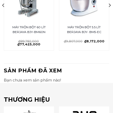
MÁY TRỘN BỘT 60 LÍT
MÁY TRỘN BỘT 5.5 LÍT
BERJAYA BJY-BM60N
BERJAYA BJY- BM5-EC
₫
89,782,000
₫
9,807,000
₫
8,172,000
₫
77,425,000
SẢN PHẨM ĐÃ XEM
Bạn chưa xem sản phẩm nào!
THƯƠNG HIỆU