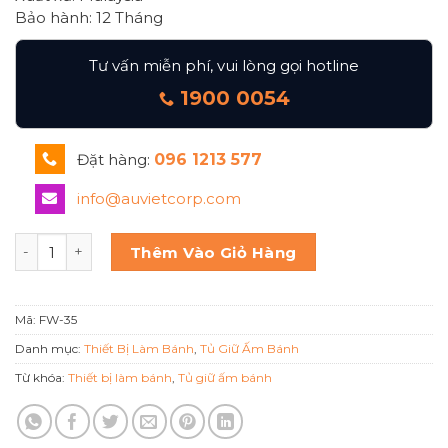
Bảo hành: 12 Tháng
Tư vấn miễn phí, vui lòng gọi hotline
1900 0054
Đặt hàng:
096 1213 577
info@auvietcorp.com
TỦ GIỮ NÓNG BERJAYA FW 35 số lượng
Thêm Vào Giỏ Hàng
Mã:
FW-35
Danh mục:
Thiết Bị Làm Bánh
,
Tủ Giữ Ấm Bánh
Từ khóa:
Thiết bị làm bánh
,
Tủ giữ ấm bánh