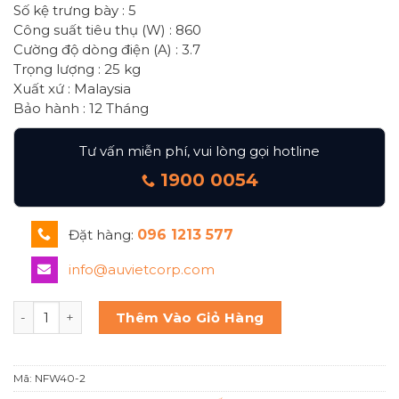
Số kệ trưng bày : 5
Công suất tiêu thụ (W) : 860
Cường độ dòng điện (A) : 3.7
Trọng lượng : 25 kg
Xuất xứ : Malaysia
Bảo hành : 12 Tháng
Tư vấn miễn phí, vui lòng gọi hotline
1900 0054
Đặt hàng:
096 1213 577
info@auvietcorp.com
TỦ GIỮ NÓNG BERJAYA NFW40-2 số lượng
Thêm Vào Giỏ Hàng
Mã:
NFW40-2