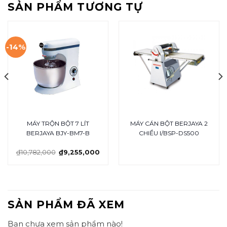
SẢN PHẨM TƯƠNG TỰ
-14%
MÁY TRỘN BỘT 7 LÍT
MÁY CÁN BỘT BERJAYA 2
BERJAYA BJY-BM7-B
CHIỀU I/BSP-DS500
₫
10,782,000
₫
9,255,000
SẢN PHẨM ĐÃ XEM
Bạn chưa xem sản phẩm nào!