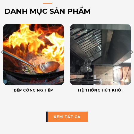
DANH MỤC SẢN PHẨM
BẾP CÔNG NGHIỆP
HỆ THỐNG HÚT KHÓI
XEM TẤT CẢ