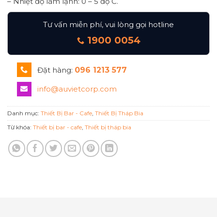
– Nhiệt độ làm lạnh: 0 – 5 độ C.
Tư vấn miễn phí, vui lòng gọi hotline
1900 0054
Đặt hàng:
096 1213 577
info@auvietcorp.com
Danh mục:
Thiết Bị Bar - Cafe
,
Thiết Bị Tháp Bia
Từ khóa:
Thiết bị bar - cafe
,
Thiết bị tháp bia