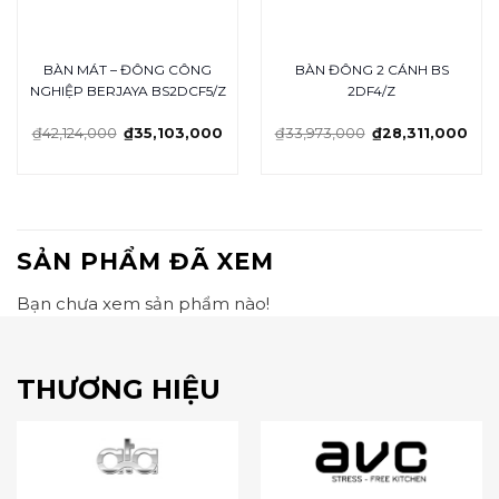
BÀN MÁT – ĐÔNG CÔNG
BÀN ĐÔNG 2 CÁNH BS
NGHIỆP BERJAYA BS2DCF5/Z
2DF4/Z
₫
42,124,000
₫
35,103,000
₫
33,973,000
₫
28,311,000
SẢN PHẨM ĐÃ XEM
Bạn chưa xem sản phẩm nào!
THƯƠNG HIỆU