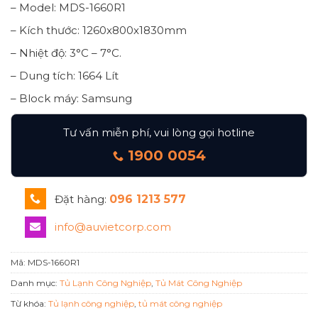
– Model: MDS-1660R1
– Kích thước: 1260x800x1830mm
– Nhiệt độ: 3°C – 7°C.
– Dung tích: 1664 Lít
– Block máy: Samsung
Tư vấn miễn phí, vui lòng gọi hotline
1900 0054
Đặt hàng:
096 1213 577
info@auvietcorp.com
Mã:
MDS-1660R1
Danh mục:
Tủ Lạnh Công Nghiệp
,
Tủ Mát Công Nghiệp
Từ khóa:
Tủ lạnh công nghiệp
,
tủ mát công nghiệp