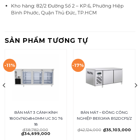
Kho hàng: 82/2 Đường Số 2 – KP.6, Phường Hiệp
Bình Phước, Quận Thủ Đức, TP.HCM
SẢN PHẨM TƯƠNG TỰ
-11%
-17%
BÀN MÁT 3 CÁNH KÍNH
BÀN MÁT – ĐÔNG CÔNG
1800x760x840MM UC 3G 76
NGHIỆP BERJAYA BS2DCF5/Z
18
₫
38,782,000
₫
42,124,000
₫
35,103,000
₫
34,699,000