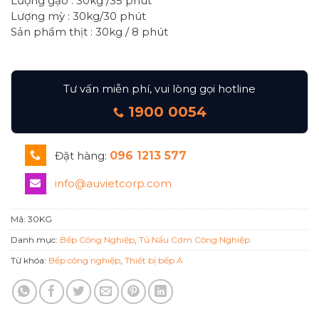
Lượng gạo : 30kg /35 phút
Lượng mỳ : 30kg/30 phút
Sản phẩm thịt : 30kg / 8 phút
Tư vấn miễn phí, vui lòng gọi hotline
1900 0054
Đặt hàng:
096 1213 577
info@auvietcorp.com
Mã:
30KG
Danh mục:
Bếp Công Nghiệp
,
Tủ Nấu Cơm Công Nghiệp
Từ khóa:
Bếp công nghiệp
,
Thiết bị bếp Á