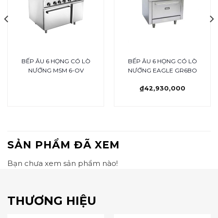
BẾP ÂU 6 HỌNG CÓ LÒ
BẾP ÂU 6 HỌNG CÓ LÒ
NƯỚNG MSM 6-OV
NƯỚNG EAGLE GR6BO
₫
42,930,000
SẢN PHẨM ĐÃ XEM
Bạn chưa xem sản phẩm nào!
THƯƠNG HIỆU