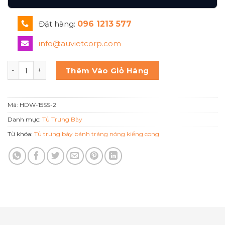
Đặt hàng:
096 1213 577
info@auvietcorp.com
Tủ trưng bày bánh nóng kính cong Hdw-15ss-2 số lượng
Thêm Vào Giỏ Hàng
Mã:
HDW-15SS-2
Danh mục:
Tủ Trưng Bày
Từ khóa:
Tủ trưng bày bánh tráng nóng kiếng cong