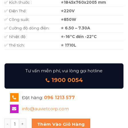
✅ Kích thước :
⭐1845x760x2005 mm
✅ Điện Thế:
⭐220V
✅ Công suất:
⭐850W
✅ Cường độ dòng điện:
⭐ 6.50 – 7.30A
✅ Nhiệt độ:
⭐-16ºC đến -22ºC
✅ Thể tích:
⭐ 1710L
Tư vấn miễn phí, vui lòng gọi hotline
1900 0054
Đặt hàng:
096 1213 577
info@auvietcorp.com
TurboCool tủ đông công nghiệp 6 đứng inox URF 6S số lư
Thêm Vào Giỏ Hàng