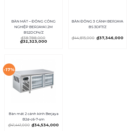
BÀN MÁT – ĐÔNG CÔNG
BÀN ĐÔNG 3 CÁNH BERJAYA
NGHIỆP BERJAYA1.2M
BS 3DF7/Z
BS2DCF4/Z
₫
38,788,000
₫
44,815,000
₫
37,346,000
₫
32,323,000
-17%
Bàn mát 2 cánh kính Berjaya
B2d-c6-7-sm
₫
41,441,000
₫
34,534,000