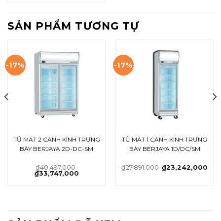
SẢN PHẨM TƯƠNG TỰ
-17%
-17%
TỦ MÁT 2 CÁNH KÍNH TRƯNG
TỦ MÁT 1 CÁNH KÍNH TRƯNG
BÀY BERJAYA 2D-DC-SM
BÀY BERJAYA 1D/DC/SM
₫
40,497,000
₫
27,891,000
₫
23,242,000
₫
33,747,000