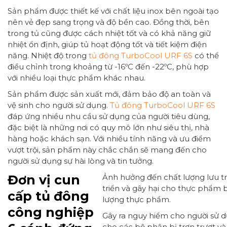
Sản phẩm được thiết kế với chất liệu inox bên ngoài tạo
nên vẻ đẹp sang trọng và độ bền cao. Đồng thời, bên
trong tủ cũng được cách nhiệt tốt và có khả năng giữ
nhiệt ổn định, giúp tủ hoạt động tốt và tiết kiệm điện
năng. Nhiệt độ trong
tủ đông TurboCool URF 6S
có thể
điều chỉnh trong khoảng từ -16ºC đến -22ºC, phù hợp
với nhiều loại thực phẩm khác nhau.
Sản phẩm được sản xuất mới, đảm bảo độ an toàn và
vệ sinh cho người sử dụng.
Tủ đông TurboCool URF 6S
đáp ứng nhiều nhu cầu sử dụng của người tiêu dùng,
đặc biệt là những nơi có quy mô lớn như siêu thị, nhà
hàng hoặc khách sạn. Với nhiều tính năng và ưu điểm
vượt trội, sản phẩm này chắc chắn sẽ mang đến cho
người sử dụng sự hài lòng và tin tưởng.
Đơn vị cun
Ảnh hưởng đến chất lượng lưu tr
triển và gây hại cho thực phẩm 
cấp tủ đông
lượng thực phẩm.
công nghiệp
Gây ra nguy hiểm cho người sử 
cho các bộ phận bị trơn trượt và