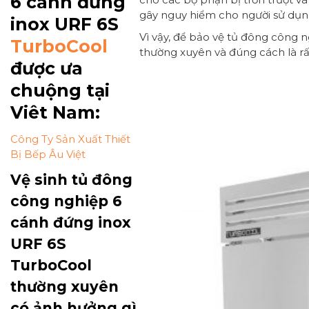
6 cánh đứng
gây nguy hiểm cho người sử dụn
inox URF 6S
Vì vậy, để bảo vệ tủ đông công 
TurboCool
thường xuyên và đúng cách là rấ
được ưa
chuộng tại
Viêt Nam:
Công Ty Sản Xuất Thiết
Bị Bếp Âu Việt
Vệ sinh tủ đông
công nghiệp 6
cánh đứng inox
URF 6S
TurboCool
thường xuyên
có ảnh hưởng gì