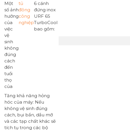
Một
tủ
6 cánh
số ảnh
đông
đứng inox
hưởng
công
URF 6S
của
nghiệp
TurboCool
việc
bao gồm:
vệ
sinh
không
đúng
cách
đến
tuổi
thọ
của
Tăng khả năng hỏng
hóc của máy: Nếu
không vệ sinh đúng
cách, bụi bẩn, dầu mỡ
và các tạp chất khác sẽ
tích tụ trong các bộ