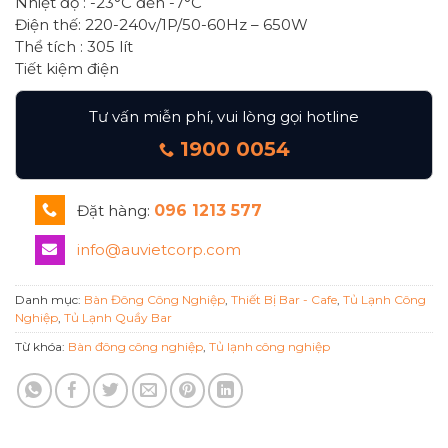
Nhiệt độ : -23°C đến -7°C
Điện thế: 220-240v/1P/50-60Hz – 650W
Thể tích : 305 lít
Tiết kiệm điện
Tư vấn miễn phí, vui lòng gọi hotline
1900 0054
Đặt hàng:
096 1213 577
info@auvietcorp.com
Danh mục:
Bàn Đông Công Nghiệp
,
Thiết Bị Bar - Cafe
,
Tủ Lạnh Công
Nghiệp
,
Tủ Lạnh Quầy Bar
Từ khóa:
Bàn đông công nghiệp
,
Tủ lạnh công nghiệp