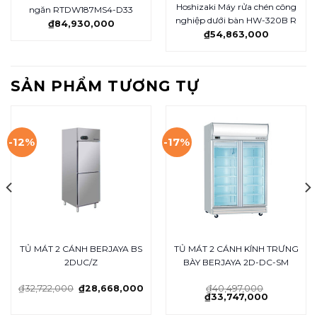
Hoshizaki Máy rửa chén công
ngăn RTDW187MS4-D33
nghiệp dưới bàn HW-320B R
₫
84,930,000
₫
54,863,000
SẢN PHẨM TƯƠNG TỰ
-12%
-17%
TỦ MÁT 2 CÁNH BERJAYA BS
TỦ MÁT 2 CÁNH KÍNH TRƯNG
2DUC/Z
BÀY BERJAYA 2D-DC-SM
₫
32,722,000
₫
28,668,000
₫
40,497,000
₫
33,747,000