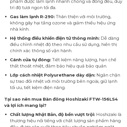
phẩm được làm lạnh nhanh chóng và đồng đều, duy
trì độ tươi ngon tối đa.
Gas làm lạnh R-290:
Thân thiện với môi trường,
không gây hại tầng ozone và giảm thiểu hiệu ứng
nhà kính.
Hệ thống điều khiển điện tử thông minh:
Dễ dàng
điều chỉnh nhiệt độ theo nhu cầu sử dụng, hiển thị
chính xác thông số vận hành.
Cánh cửa tự đóng:
Tiết kiệm năng lượng, hạn chế
thất thoát nhiệt, đảm bảo hiệu quả bảo quản.
Lớp cách nhiệt Polyurethane dày dặn:
Ngăn chặn
sự trao đổi nhiệt với môi trường bên ngoài, giữ lạnh
tối ưu, tiết kiệm điện năng.
Tại sao nên mua Bàn đông Hoshizaki FTW-156LS4
và lợi ích mang lại?
Chất lượng Nhật Bản, độ bền vượt trội:
Hoshizaki là
thương hiệu nổi tiếng với chất lượng sản phẩm hàng
đầu, được sản xuất theo tiêu chuẩn nghiêm ngặt,